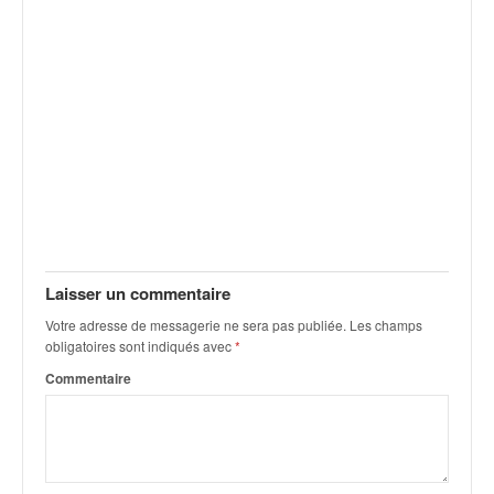
v
i
d
é
o
s
e
t
p
h
o
t
o
Laisser un commentaire
s
Votre adresse de messagerie ne sera pas publiée.
Les champs
p
obligatoires sont indiqués avec
*
o
Commentaire
u
r
c
h
a