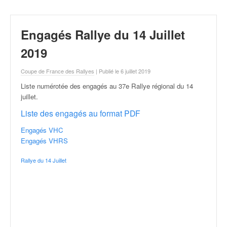
r
a
l
Engagés Rallye du 14 Juillet
l
y
2019
e
:
Coupe de France des Rallyes
| Publié le 6 juillet 2019
N
e
Liste numérotée des engagés au 37e Rallye régional du 14
w
juillet
.
s
Liste des engagés au format PDF
,
r
Engagés VHC
é
Engagés VHRS
s
u
Rallye du 14 Juillet
l
t
a
t
s
,