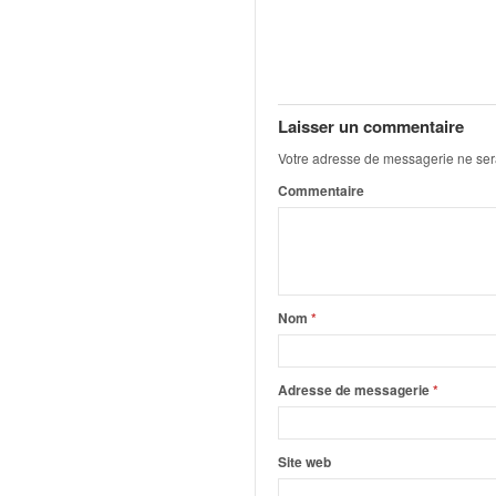
q
u
e
r
a
l
Laisser un commentaire
l
Votre adresse de messagerie ne ser
y
Commentaire
e
d
u
W
R
C
Nom
*
,
d
e
Adresse de messagerie
*
l
'
E
Site web
R