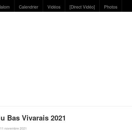
lalom
Calendrier
Vidéos
[Direct Vidéo]
Photos
u Bas Vivarais 2021
le 11 novembre 2021