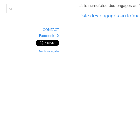
r
Liste numérotée des engagés au 1
a
l
Liste des engagés au form
l
y
CONTACT
e
|
Facebook
X
:
N
e
Mentions légales
w
s
,
r
é
s
u
l
t
a
t
s
,