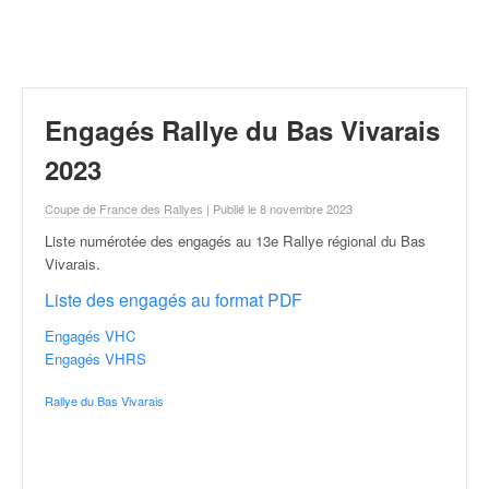
r
a
l
l
y
e
Engagés Rallye du Bas Vivarais
:
N
2023
e
w
Coupe de France des Rallyes
| Publié le 8 novembre 2023
s
Liste numérotée des engagés au 13e Rallye régional du Bas
,
Vivarais
.
r
é
Liste des engagés au format PDF
s
Engagés VHC
u
Engagés VHRS
l
t
Rallye du Bas Vivarais
a
t
s
,