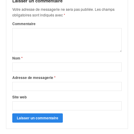
Laisser un commentaire
q
u
Votre adresse de messagerie ne sera pas publiée.
Les champs
e
obligatoires sont indiqués avec
*
r
Commentaire
a
l
l
y
e
d
Nom
*
u
W
R
Adresse de messagerie
*
C
,
d
Site web
e
l
'
E
R