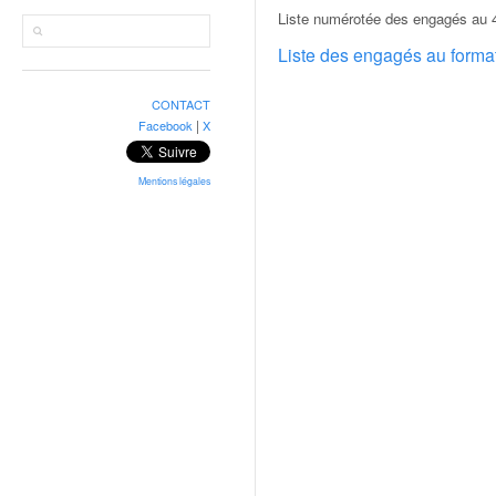
r
Liste numérotée des engagés au 4
a
l
Liste des engagés au form
l
y
CONTACT
e
|
Facebook
X
:
N
e
Mentions légales
w
s
,
r
é
s
u
l
t
a
t
s
,