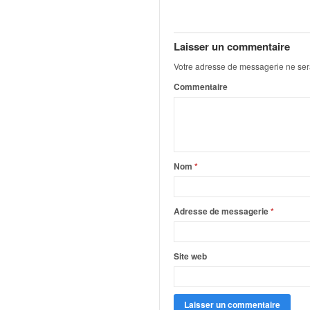
q
u
e
Laisser un commentaire
r
a
Votre adresse de messagerie ne ser
l
Commentaire
l
y
e
d
u
W
Nom
*
R
C
,
Adresse de messagerie
*
d
e
l
Site web
'
E
R