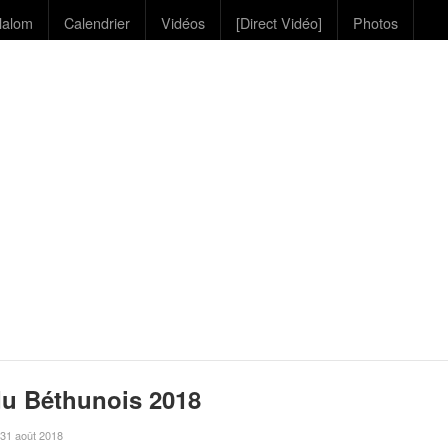
lalom
Calendrier
Vidéos
[Direct Vidéo]
Photos
du Béthunois 2018
e 31 août 2018