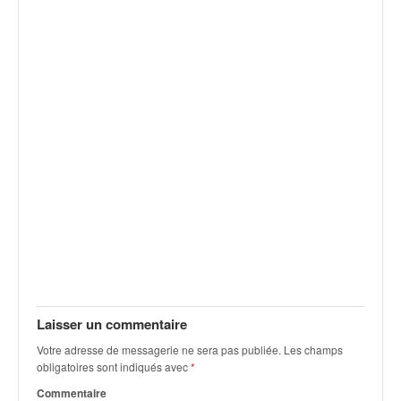
v
i
d
é
o
s
e
t
p
h
o
t
o
s
p
o
u
Laisser un commentaire
r
c
Votre adresse de messagerie ne sera pas publiée.
Les champs
obligatoires sont indiqués avec
*
h
a
Commentaire