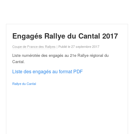
r
a
l
l
y
e
Engagés Rallye du Cantal 2017
:
N
Coupe de France des Rallyes
| Publié le 27 septembre 2017
e
Liste numérotée des engagés au 21e Rallye régional du
w
Cantal
.
s
,
Liste des engagés au format PDF
r
é
Rallye du Cantal
s
u
l
t
a
t
s
,