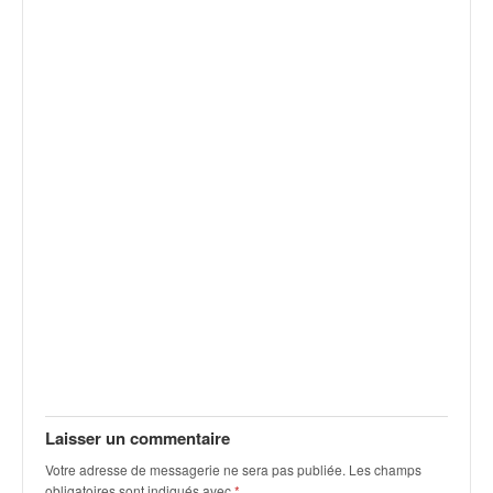
v
i
d
é
o
s
e
t
p
h
o
t
o
s
p
o
u
r
c
Laisser un commentaire
h
Votre adresse de messagerie ne sera pas publiée.
Les champs
a
obligatoires sont indiqués avec
*