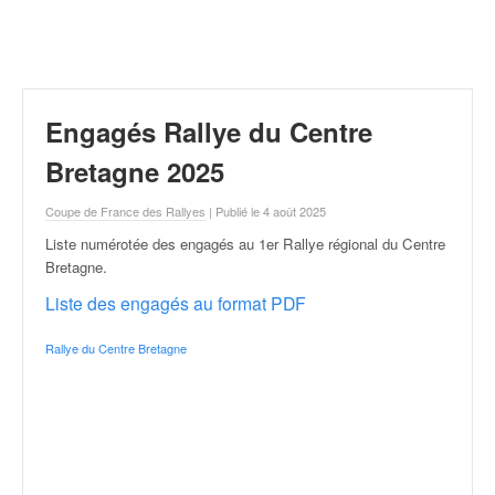
r
a
l
l
y
e
Engagés Rallye du Centre
:
N
Bretagne 2025
e
w
Coupe de France des Rallyes
| Publié le 4 août 2025
s
Liste numérotée des engagés au 1er Rallye régional du Centre
,
Bretagne
.
r
é
Liste des engagés au format PDF
s
u
Rallye du Centre Bretagne
l
t
a
t
s
,