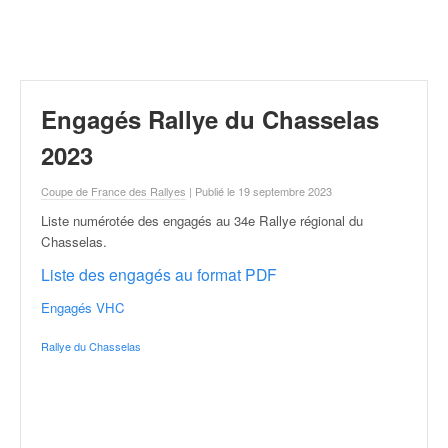
r
a
l
l
y
e
Engagés Rallye du Chasselas
:
N
2023
e
w
Coupe de France des Rallyes
| Publié le 19 septembre 2023
s
Liste numérotée des engagés au 34e Rallye régional du
,
Chasselas
.
r
é
Liste des engagés au format PDF
s
Engagés VHC
u
l
Rallye du Chasselas
t
a
t
s
,