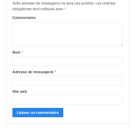
q
Votre adresse de messagerie ne sera pas publiée.
Les champs
u
obligatoires sont indiqués avec
*
e
Commentaire
r
a
l
l
y
e
Nom
*
d
u
W
Adresse de messagerie
*
R
C
,
Site web
d
e
l
'
E
R