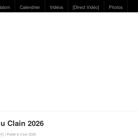
lalom
Calendrier
Vidéos
[Direct Vidéo]
Photos
u Clain 2026
VHC
| Publié le 2 juin 2026