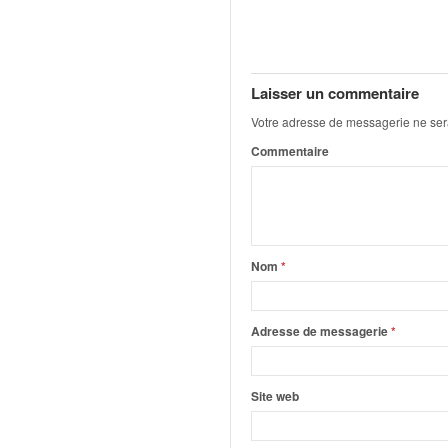
q
u
e
r
a
Laisser un commentaire
l
Votre adresse de messagerie ne ser
l
Commentaire
y
e
d
u
W
R
Nom
*
C
,
d
Adresse de messagerie
*
e
l
'
Site web
E
R