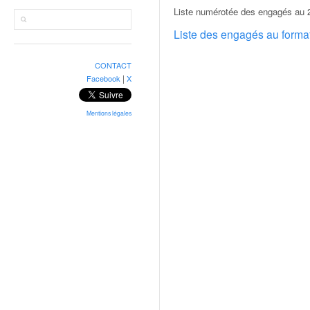
r
Liste numérotée des engagés au 2
a
l
Liste des engagés au form
l
y
CONTACT
e
|
Facebook
X
:
N
e
Mentions légales
w
s
,
r
é
s
u
l
t
a
t
s
,