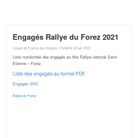
r
a
l
l
y
e
Engagés Rallye du Forez 2021
:
N
Coupe de France des Rallyes
| Publié le 22 juin 2021
e
Liste numérotée des engagés au 50e Rallye national Saint-
w
Etienne – Forez
.
s
,
Liste des engagés au format PDF
r
é
Engagés VHC
s
Rallye du Forez
u
l
t
a
t
s
,