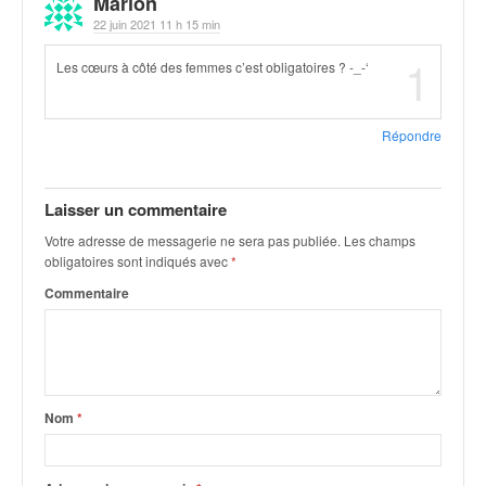
Marion
q
22 juin 2021 11 h 15 min
u
e
1
Les cœurs à côté des femmes c’est obligatoires ? -_-‘
r
a
l
Répondre
l
y
e
Laisser un commentaire
d
u
Votre adresse de messagerie ne sera pas publiée.
Les champs
W
obligatoires sont indiqués avec
*
R
Commentaire
C
,
d
e
l
'
Nom
*
E
R