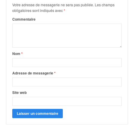
q
Votre adresse de messagerie ne sera pas publiée.
Les champs
u
obligatoires sont indiqués avec
*
e
Commentaire
r
a
l
l
y
e
Nom
*
d
u
W
Adresse de messagerie
*
R
C
,
Site web
d
e
l
'
E
R