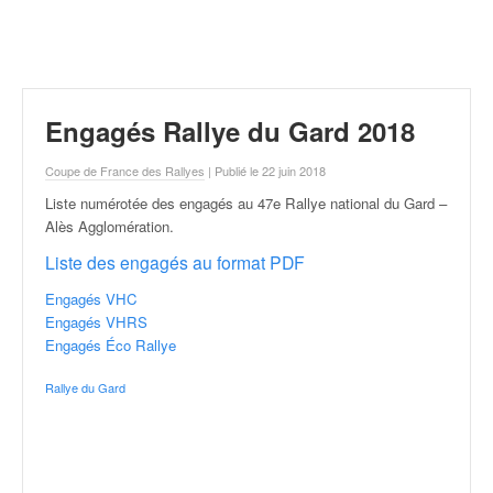
r
a
l
l
y
e
Engagés Rallye du Gard 2018
:
N
Coupe de France des Rallyes
| Publié le 22 juin 2018
e
Liste numérotée des engagés au 47e Rallye national du Gard –
w
Alès Agglomération
.
s
,
Liste des engagés au format PDF
r
é
Engagés VHC
s
Engagés VHRS
u
Engagés Éco Rallye
l
Rallye du Gard
t
a
t
s
,