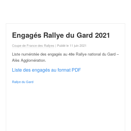
r
a
l
l
y
e
Engagés Rallye du Gard 2021
:
N
Coupe de France des Rallyes
| Publié le 11 juin 2021
e
Liste numérotée des engagés au 48e Rallye national du Gard –
w
Alès Agglomération
.
s
,
Liste des engagés au format PDF
r
é
Rallye du Gard
s
u
l
t
a
t
s
,