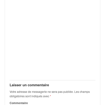
v
i
d
é
o
s
e
t
p
h
o
t
o
s
p
o
u
Laisser un commentaire
r
c
Votre adresse de messagerie ne sera pas publiée.
Les champs
obligatoires sont indiqués avec
*
h
a
Commentaire