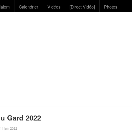
lalom
Calendrier
Vidéos
[Direct Vidéo]
Photos
du Gard 2022
e 11 juin 2022