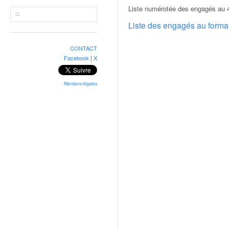
r
Liste numérotée des engagés au 4
a
l
Liste des engagés au form
l
y
CONTACT
e
|
Facebook
X
:
N
e
Mentions légales
w
s
,
r
é
s
u
l
t
a
t
s
,