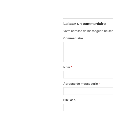
q
u
e
r
a
Laisser un commentaire
l
Votre adresse de messagerie ne ser
l
Commentaire
y
e
d
u
W
R
Nom
*
C
,
d
Adresse de messagerie
*
e
l
'
Site web
E
R