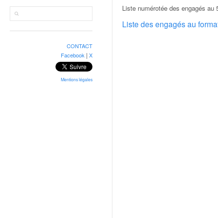
r
Liste numérotée des engagés au 5
a
l
Liste des engagés au form
l
y
CONTACT
e
|
Facebook
X
:
N
e
Mentions légales
w
s
,
r
é
s
u
l
t
a
t
s
,