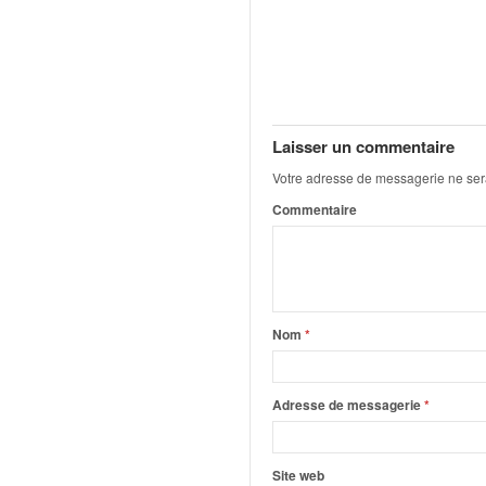
q
u
e
r
a
l
l
Laisser un commentaire
y
Votre adresse de messagerie ne ser
e
Commentaire
d
u
W
R
C
,
Nom
*
d
e
l
Adresse de messagerie
*
'
E
R
Site web