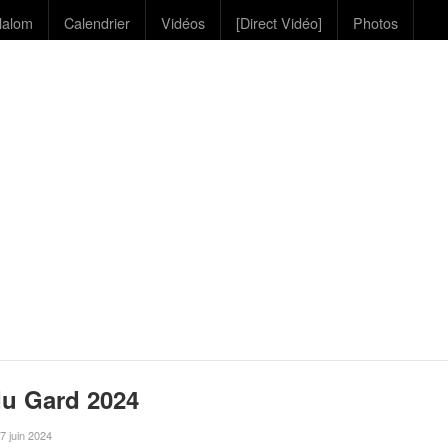
lalom
Calendrier
Vidéos
[Direct Vidéo]
Photos
du Gard 2024
 7 juin 2024