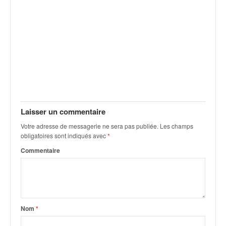
v
i
d
é
o
s
e
t
p
h
Laisser un commentaire
o
t
Votre adresse de messagerie ne sera pas publiée.
Les champs
o
obligatoires sont indiqués avec
*
s
Commentaire
p
o
u
r
c
h
Nom
*
a