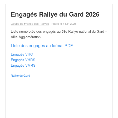
r
a
l
Engagés Rallye du Gard 2026
l
y
Coupe de France des Rallyes
| Publié le 4 juin 2026
e
Liste numérotée des engagés au 53e Rallye national du Gard –
:
Alès Agglomération
.
N
e
Liste des engagés au format PDF
w
Engagés VHC
s
Engagés VHRS
,
Engagés VMRS
r
é
Rallye du Gard
s
u
l
t
a
t
s
,