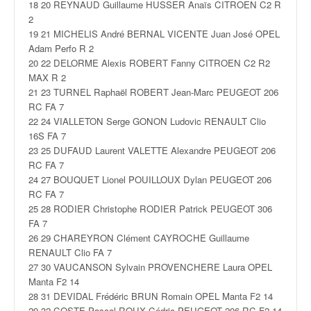
q
18 20 REYNAUD Guillaume HUSSER Anaïs CITROEN C2 R
u
2
e
19 21 MICHELIS André BERNAL VICENTE Juan José OPEL
r
Adam Perfo R 2
a
20 22 DELORME Alexis ROBERT Fanny CITROEN C2 R2
l
MAX R 2
l
21 23 TURNEL Raphaël ROBERT Jean-Marc PEUGEOT 206
y
RC FA 7
e
22 24 VIALLETON Serge GONON Ludovic RENAULT Clio
d
16S FA 7
u
23 25 DUFAUD Laurent VALETTE Alexandre PEUGEOT 206
W
RC FA 7
R
24 27 BOUQUET Lionel POUILLOUX Dylan PEUGEOT 206
C
RC FA 7
,
25 28 RODIER Christophe RODIER Patrick PEUGEOT 306
d
FA 7
e
26 29 CHAREYRON Clément CAYROCHE Guillaume
l
RENAULT Clio FA 7
'
27 30 VAUCANSON Sylvain PROVENCHERE Laura OPEL
E
Manta F2 14
R
28 31 DEVIDAL Frédéric BRUN Romain OPEL Manta F2 14
29 32 COSTE Pascal ROUX Cédric PEUGEOT 206 RC F2 14