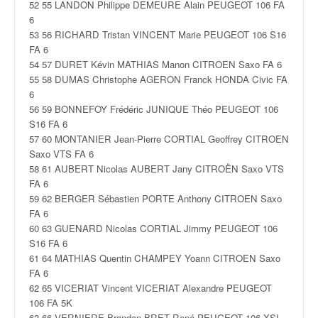
u
52 55 LANDON Philippe DEMEURE Alain PEUGEOT 106 FA
t
6
e
53 56 RICHARD Tristan VINCENT Marie PEUGEOT 106 S16
l
FA 6
'
54 57 DURET Kévin MATHIAS Manon CITROEN Saxo FA 6
a
55 58 DUMAS Christophe AGERON Franck HONDA Civic FA
c
6
t
56 59 BONNEFOY Frédéric JUNIQUE Théo PEUGEOT 106
u
S16 FA 6
a
57 60 MONTANIER Jean-Pierre CORTIAL Geoffrey CITROEN
l
Saxo VTS FA 6
i
58 61 AUBERT Nicolas AUBERT Jany CITROËN Saxo VTS
t
FA 6
é
59 62 BERGER Sébastien PORTE Anthony CITROEN Saxo
d
FA 6
e
60 63 GUENARD Nicolas CORTIAL Jimmy PEUGEOT 106
l
S16 FA 6
a
61 64 MATHIAS Quentin CHAMPEY Yoann CITROEN Saxo
c
FA 6
o
62 65 VICERIAT Vincent VICERIAT Alexandre PEUGEOT
u
106 FA 5K
63 66 VERNIERE Brandon BRET René PEUGEOT 106 XSI