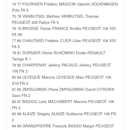
74 77 FOURNIER Frédéric MASSON Valentin VOLKSWAGEN
Polo FA 5
75 78 VANBUTSEL Mathieu VANBUTSEL Thomas
PEUGEOT 205 Rallye FA 5
76 79 BROSSE Tristan FRANCE Amélie PEUGEOT 106 XSI
FA 5K
77 80 CHAUTARD Frédéric CUER Lilian PEUGEOT 106 XSI
FA 5
78 81 DORNIER Olivier RUKOWSKI Elodie RENAULT
Twingo R 1
79 82 CHARPENAY Jérémy PACAUD Jérémy PEUGEOT
106 FN 2
80 84 LEVEQUE Maxime LEVEQUE Marc PEUGEOT 106
S16 FN 2
81 85 ZMYSLOWSKI Pierre ZMYSLOWSKI David CITROEN
Saxo FN 2
82 87 BADIOU Loris MACHABERT Maxime PEUGEOT 106
FN 2
83 88 ALAIZE Grégory ALAIZE Guillaume PEUGEOT 106 FN
2
84 89 GRANDPIERRE François BASSO Margot PEUGEOT