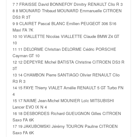
v
7 7 FRAISSE David BONNEFOY Dimitry RENAULT Clio R 3
i
8 8 MOUNARD Thibaud MOUNARD Emmanuelle CITROEN
d
DS3 R 3T
é
9 9 CLAIRET Pascal BLANC Emilien PEUGEOT 306 S16
o
Maxi FA 7K
s
10 10 VIALLETTE Nicolas VIALLETTE Claude BMW Z4 GT
e
10
t
11 11 DELORME Christian DELORME Cédric PORSCHE
p
Cayman GT 10
h
12 12 DEPEYRE Michel BATISTA Christine CITROEN DS3 R
o
3T
t
13 14 CHAMBON Pierre SANTIAGO Olivier RENAULT Clio
o
R3 R 3
s
14 15 FAYE Thierry VIALET Amélie RENAULT 5 GT Turbo FN
p
4
o
15 17 NAIME Jean-Michel MOUNIER Loïc MITSUBISHI
u
Lancer EVO IX N 4
r
16 18 DESBORDES Richard GUEUGNON Gilles CITROEN
c
Saxo FA 6K
h
17 19 JAKUBOWSKI Jérémy TOURON Pauline CITROEN
a
Saxo FA 6K