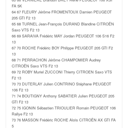
r
s
FA 5K
e
64 67 FLEURY Jérôme FROMENTOUX Damien PEUGEOT
d
205 GTI F2 13
e
65 68 TURNEL Jean-François DURAND Blandine CITROËN
c
Saxo VTS F2 13
ô
66 69 SARAIVA Frédéric MAY Jordan PEUGEOT 106 S16 F2
t
13
e
67 70 ROCHE Frédéric BOY Philippe PEUGEOT 205 GTI F2
e
13
t
68 71 PERRACHON Jérôme CHAMPOMIER Audrey
d
CITROËN Saxo VTS F2 13
u
69 72 ROBY Muriel ZUCCONI Thierry CITROEN Saxo VTS
s
F2 13
l
70 73 DUTERLAY Julien CONTRINO Stéphane PEUGEOT
a
106 F2 13
l
71 74 BOUTIGNY Anthony SABATIER Julien PEUGEOT 205
o
GTI F2 13
m
72 75 IGONIN Sébastien TRIOULIER Romain PEUGEOT 106
Rallye F2 13
73 76 MASSON Frédéric ROCHE Aloïs CITROËN AX GTI FA
5