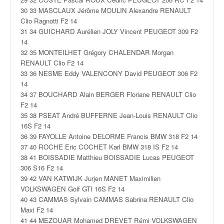
C
,
30 33 MASCLAUX Jérôme MOULIN Alexandre RENAULT
d
Clio Ragnotti F2 14
u
31 34 GUICHARD Aurélien JOLY Vincent PEUGEOT 309 F2
c
14
h
32 35 MONTEILHET Grégory CHALENDAR Morgan
a
RENAULT Clio F2 14
m
33 36 NESME Eddy VALENCONY David PEUGEOT 306 F2
p
14
i
34 37 BOUCHARD Alain BERGER Floriane RENAULT Clio
o
F2 14
n
35 38 PSEAT André BUFFERNE Jean-Louis RENAULT Clio
n
16S F2 14
a
36 39 FAYOLLE Antoine DELORME Francis BMW 318 F2 14
t
37 40 ROCHE Eric COCHET Karl BMW 318 IS F2 14
e
38 41 BOISSADIE Matthieu BOISSADIE Lucas PEUGEOT
t
306 S16 F2 14
d
39 42 VAN KATWIJK Jurjen MANET Maximilien
e
VOLKSWAGEN Golf GTI 16S F2 14
l
40 43 CAMMAS Sylvain CAMMAS Sabrina RENAULT Clio
a
Maxi F2 14
c
41 44 MEZOUAR Mohamed DREVET Rémi VOLKSWAGEN