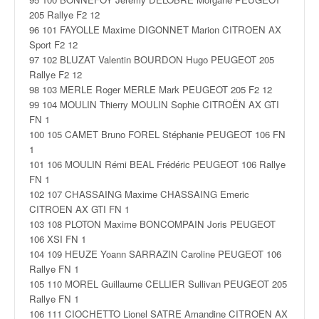
205 Rallye F2 12
96 101 FAYOLLE Maxime DIGONNET Marion CITROEN AX
Sport F2 12
97 102 BLUZAT Valentin BOURDON Hugo PEUGEOT 205
Rallye F2 12
98 103 MERLE Roger MERLE Mark PEUGEOT 205 F2 12
99 104 MOULIN Thierry MOULIN Sophie CITROËN AX GTI
FN 1
100 105 CAMET Bruno FOREL Stéphanie PEUGEOT 106 FN
1
101 106 MOULIN Rémi BEAL Frédéric PEUGEOT 106 Rallye
FN 1
102 107 CHASSAING Maxime CHASSAING Emeric
CITROEN AX GTI FN 1
103 108 PLOTON Maxime BONCOMPAIN Joris PEUGEOT
106 XSI FN 1
104 109 HEUZE Yoann SARRAZIN Caroline PEUGEOT 106
Rallye FN 1
105 110 MOREL Guillaume CELLIER Sullivan PEUGEOT 205
Rallye FN 1
106 111 CIOCHETTO Lionel SATRE Amandine CITROEN AX