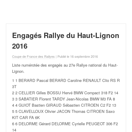
r
a
l
l
y
e
Engagés Rallye du Haut-Lignon
:
N
2016
e
w
Coupe de France des Rallyes
| Publié le 16 septembre 2016
s
Liste numérotée des engagés au 27e Rallye national du Haut-
,
Lignon
.
r
é
1 1 BERARD Pascal BERARD Caroline RENAULT Clio RS R
s
3T
u
2 2 CELLIER Gilles BOSSU Hervé BMW Compact 318 F2 14
l
3 3 SABATIER Florent TARDY Jean-Nicolas BMW M3 FA 8
t
4 4 GUIOT Bastien GIRAUD Sébastien CITROEN C2 F2 13
a
5 5 CLAVELLOUX Olivier JACON Thomas CITROEN Saxo
t
KIT CAR FA 6K
s
6 6 DELORME Gérard DELORME Cyrielle PEUGEOT 306 F2
,
14