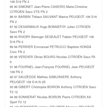
106 S16 FN 2
85 90 SIMONET Jean-Pierre CASEIRO Marie-Christine
CITROEN Saxo VTS FN 2
86 91 BARBIN Thibaut SAUVANT Marine PEUGEOT 106 S16
FN 2
87 92 DESARMAUX Hugo BONNEFOY Julien CITROEN
Saxo FN 2
88 93 RIVORY Bérenger SEGEALET Fabien PEUGEOT 106
S16 FN 2
89 94 PERRIER Emmanuel PETRUCCI Baptiste HONDA
Civic FN 2
90 95 VERDIER Olivier BOURG Nicolas CITROËN Saxo FA
6
91 96 FOURNEL Jean-François FOURNEL Jean PEUGEOT
106 FN 2
92 97 SAUZEDDE Mathieu SABLONIERE Anthony
PEUGEOT 106 S16 N 2S
93 98 GIBERT Christophe BOIRON Anthony CITROEN Saxo
F2 12
94 99 SONNERAT Nicolas BOIRON Pierre CITROEN AX
Sport F2 12
95 100 BONNEFOY Jérémy DELOBRE Morgane PEUGEOT