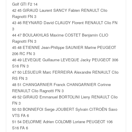
o
Golf GTI F2 14
u
42 45 GIRAUD Laurent SANCY Fabien RENAULT Clio
p
Ragnotti FN 3
e
43 46 REYNARD David CLAUDY Florent RENAULT Clio FN
d
3
e
44 47 BOULAKHLAS Maxime COSTET Benjamin CLIO
F
Ragnotti FN 3
r
45 48 ETIENNE Jean-Philippe SAUNIER Marine PEUGEOT
a
206 RC FN 3
n
46 49 LEVEQUE Guillaume LEVEQUE Jacky PEUGEOT 306
c
S16 FN 3
e
47 50 LESUEUR Marc FERREIRA Alexandre RENAULT Clio
e
RS FN 3
t
48 51 CHANGARNIER Franck CHANGARNIER Corinne
a
RENAULT Clio Ragnotti FN 3
u
49 52 GIRAUD Emmanuel BORTOLINI Lieny RENAULT Clio
s
FN 3
s
50 53 BONNEFOI Serge JOUBERT Sylvain CITROËN Saxo
i
VTS FA 6
t
51 54 DELORME Adrien COLOMB Loriane PEUGEOT 106
o
S16 FA 6