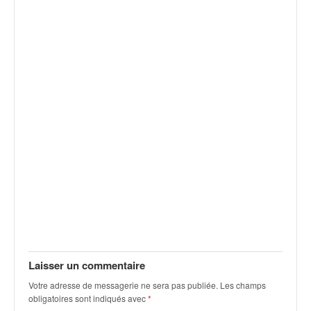
r
s
e
d
e
c
ô
t
e
e
t
d
u
s
l
a
l
o
m
Laisser un commentaire
Votre adresse de messagerie ne sera pas publiée.
Les champs
obligatoires sont indiqués avec
*