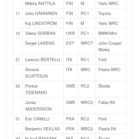
q
Miikka ANTTILA
FIN
M
Yaris WRC
u
11
Juho HÄNNINEN
FIN
RC1
Toyota
e
r
Kaj LINDSTRÖM
FIN
M
Yaris WRC
a
12
Valery GORBAN
UKR
RC1
BMW-Mini
l
l
Sergei LARENS
EST
WRCT
John Cooper
y
Works
e
37
Lorenzo BERTELLI
ITA
RC1
Ford
d
u
Simone
ITA
WRC
Fiesta WRC
W
SCATTOLIN
R
30
Pontus
SWE
RC2
Škoda
C
TIDEMAND
,
d
Jonas
SWE
WRC2
Fabia R5
e
ANDERSSON
l
31
Eric CAMILLI
FRA
RC2
Ford
'
E
Benjamin VEILLAS
FRA
WRC2
Fiesta R5
R
32
Hubert PTASZEK
POL
RC2
Škoda