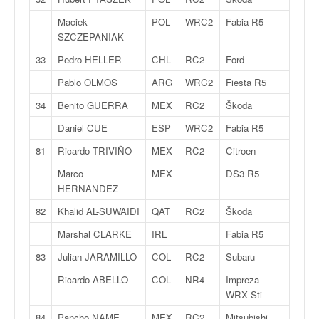
C
,
Maciek
POL
WRC2
Fabia R5
d
SZCZEPANIAK
u
c
33
Pedro HELLER
CHL
RC2
Ford
h
Pablo OLMOS
ARG
WRC2
Fiesta R5
a
m
34
Benito GUERRA
MEX
RC2
Škoda
p
Daniel CUE
ESP
WRC2
Fabia R5
i
o
81
Ricardo TRIVIÑO
MEX
RC2
Citroen
n
Marco
MEX
DS3 R5
n
HERNANDEZ
a
t
82
Khalid AL-SUWAIDI
QAT
RC2
Škoda
e
Marshal CLARKE
IRL
Fabia R5
t
d
83
Julian JARAMILLO
COL
RC2
Subaru
e
Ricardo ABELLO
COL
NR4
Impreza
l
WRX Sti
a
c
84
Pancho NAME
MEX
RC2
Mitsubishi