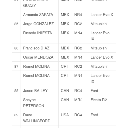
o
GUZZY
u
Armando ZAPATA
MEX
NR4
Lancer Evo X
p
e
85
Jorge GONZALEZ
MEX
RC2
Mitsubishi
d
Ricardo INIESTA
MEX
MN4
Lancer Evo
e
IX
F
r
86
Francisco DÍAZ
MEX
RC2
Mitsubishi
a
Oscar MENDOZA
MEX
MN4
Lancer Evo X
n
c
87
Romel MOLINA
CRI
RC2
Mitsubishi
e
Romel MOLINA
CRI
MN4
Lancer Evo
e
IX
t
a
88
Jason BAILEY
CAN
RC4
Ford
u
s
Shayne
CAN
MR2
Fiesta R2
s
PETERSON
i
89
Dave
USA
RC4
Ford
t
WALLINGFORD
o