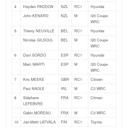
v
4
Hayden PADDON
NZL
RC1
Hyundai
i
d
John KENARD
NZL
M
I20 Coupe
é
WRC
o
5
Thierry NEUVILLE
BEL
RC1
Hyundai
s
e
Nicolas GILSOUL
BEL
M
I20 Coupe
t
WRC
p
6
Dani SORDO
ESP
RC1
Hyundai
h
o
Marc MARTI
ESP
M
I20 Coupe
t
WRC
o
7
Kris MEEKE
GBR
RC1
Citroen
s
p
Paul NAGLE
IRL
M
C3 WRC
o
8
Stéphane
FRA
RC1
Citroen
u
LEFEBVRE
r
c
Gabin MOREAU
FRA
M
C3 WRC
h
10
Jari-Matti LATVALA
FIN
RC1
Toyota
a