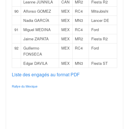
u
Leanne JUNNILA
CAN
MR2
Fiesta R2
t
90
Alfonso GOMEZ
MEX
RC4
Mitsubishi
e
l
Nadia GARCÍA
MEX
MN3
Lancer DE
'
91
Miguel MEDINA
MEX
RC4
Ford
a
c
Jaime ZAPATA
MEX
MR2
Fiesta R2
t
92
Guillermo
MEX
RC4
Ford
u
FONSECA
a
l
Edgar DAVILA
MEX
MN3
Fiesta ST
i
Liste des engagés au format PDF
t
é
d
Rallye du Mexique
e
l
a
c
o
u