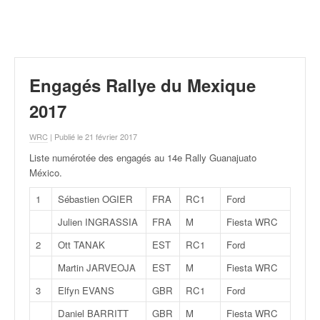
r
a
l
l
y
e
Engagés Rallye du Mexique
:
N
2017
e
w
WRC
| Publié le 21 février 2017
s
Liste numérotée des engagés au 14e Rally Guanajuato
,
México
.
r
é
1
Sébastien OGIER
FRA
RC1
Ford
s
Julien INGRASSIA
FRA
M
Fiesta WRC
u
l
2
Ott TANAK
EST
RC1
Ford
t
Martin JARVEOJA
EST
M
Fiesta WRC
a
t
3
Elfyn EVANS
GBR
RC1
Ford
s
Daniel BARRITT
GBR
M
Fiesta WRC
,