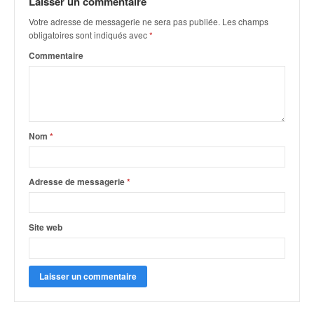
Laisser un commentaire
q
u
Votre adresse de messagerie ne sera pas publiée.
Les champs
e
obligatoires sont indiqués avec
*
r
Commentaire
a
l
l
y
e
d
Nom
*
u
W
R
Adresse de messagerie
*
C
,
d
Site web
e
l
'
E
R