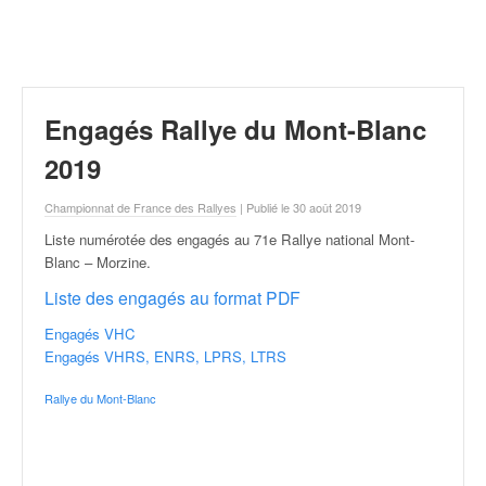
r
a
l
l
y
e
Engagés Rallye du Mont-Blanc
:
N
2019
e
w
Championnat de France des Rallyes
| Publié le 30 août 2019
s
Liste numérotée des engagés au 71e Rallye national Mont-
,
Blanc – Morzine
.
r
é
Liste des engagés au format PDF
s
Engagés VHC
u
Engagés VHRS, ENRS, LPRS, LTRS
l
t
Rallye du Mont-Blanc
a
t
s
,