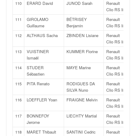
110
ERARD David
JUNOD Sarah
Renault
R
Clio RS line
111
GIROLAMO
BÉTRISEY
Renault
R
Guillaume
Benjamin
Clio RS line
112
ALTHAUS Sacha
ZBINDEN Lisiane
Renault
R
Clio RS line
113
VUISTINER
KUMMER Florine
Renault
R
Ismaël
Clio RS line
114
STUDER
MAYE Marine
Renault
R
Sébastien
Clio RS line
115
PITA Renato
RODIGUES DA
Renault
R
SILVA Nuno
Clio RS line
116
LOEFFLER Yoan
FRAIGNE Melvin
Renault
R
Clio RS line
117
BONNEFOY
LIECHTY Martial
Renault
R
Jerome
Clio RS line
118
MARET Thibault
SANTINI Cedric
Renault
R