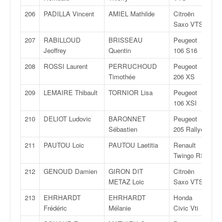
206
PADILLA Vincent
AMIEL Mathilde
Citroën
F
Saxo VTS
207
RABILLOUD
BRISSEAU
Peugeot
F
Jeoffrey
Quentin
106 S16
208
ROSSI Laurent
PERRUCHOUD
Peugeot
F
Timothée
206 XS
209
LEMAIRE Thibault
TORNIOR Lisa
Peugeot
F
106 XSI
210
DELIOT Ludovic
BARONNET
Peugeot
F
Sébastien
205 Rallye
211
PAUTOU Loic
PAUTOU Laetitia
Renault
R
Twingo RS
212
GENOUD Damien
GIRON DIT
Citroën
F
METAZ Loic
Saxo VTS
213
EHRHARDT
EHRHARDT
Honda
F
Frédéric
Mélanie
Civic Vti