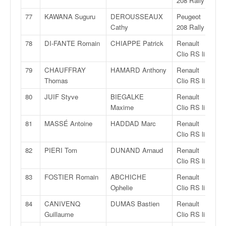
208 Rally 4
77
KAWANA Suguru
DEROUSSEAUX
Peugeot
R
Cathy
208 Rally 4
78
DI-FANTE Romain
CHIAPPE Patrick
Renault
R
Clio RS line
79
CHAUFFRAY
HAMARD Anthony
Renault
R
Thomas
Clio RS line
80
JUIF Styve
BIEGALKE
Renault
R
Maxime
Clio RS line
81
MASSÉ Antoine
HADDAD Marc
Renault
R
Clio RS line
82
PIERI Tom
DUNAND Arnaud
Renault
R
Clio RS line
83
FOSTIER Romain
ABCHICHE
Renault
R
Ophelie
Clio RS line
84
CANIVENQ
DUMAS Bastien
Renault
R
Guillaume
Clio RS line