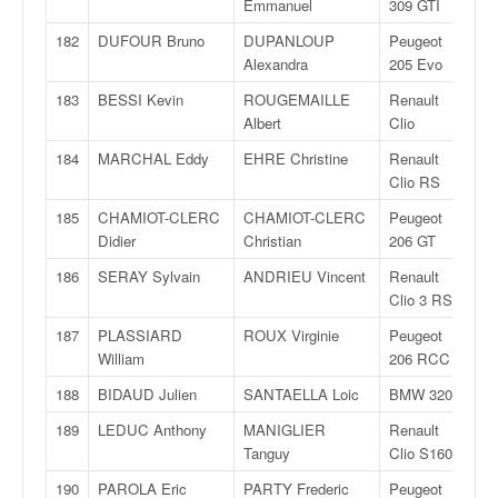
Emmanuel
309 GTI
182
DUFOUR Bruno
DUPANLOUP
Peugeot
F
Alexandra
205 Evo
183
BESSI Kevin
ROUGEMAILLE
Renault
F
Albert
Clio
184
MARCHAL Eddy
EHRE Christine
Renault
F
Clio RS
185
CHAMIOT-CLERC
CHAMIOT-CLERC
Peugeot
F
Didier
Christian
206 GT
186
SERAY Sylvain
ANDRIEU Vincent
Renault
F
Clio 3 RS
187
PLASSIARD
ROUX Virginie
Peugeot
F
William
206 RCC
188
BIDAUD Julien
SANTAELLA Loic
BMW 320i
F
189
LEDUC Anthony
MANIGLIER
Renault
F
Tanguy
Clio S1600
190
PAROLA Eric
PARTY Frederic
Peugeot
F