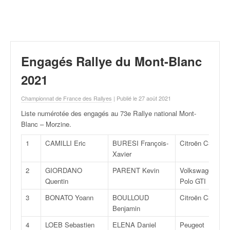
r
a
l
l
y
e
Engagés Rallye du Mont-Blanc
:
N
2021
e
w
Championnat de France des Rallyes
| Publié le 27 août 2021
s
Liste numérotée des engagés au 73e Rallye national Mont-
,
Blanc – Morzine
.
r
é
1
CAMILLI Eric
BURESI François-
Citroën C3
R
s
Xavier
u
2
GIORDANO
PARENT Kevin
Volkswagen
R
l
Quentin
Polo GTI
t
a
3
BONATO Yoann
BOULLOUD
Citroën C3
R
t
Benjamin
s
4
LOEB Sebastien
ELENA Daniel
Peugeot
F
,