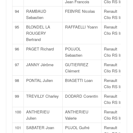
Jean Francois
Clio RS line
94
RAMBAUD
FEBVRE Nicolas
Renault
R
Sebastien
Clio RS line
95
BLONDEL LA
RAFFAELLI Yoann
Renault
R
ROUGERY
Clio RS line
Bertrand
96
PAGET Richard
POUJOL
Renault
R
Sebastien
Clio RS line
97
JANNY Jérôme
GUTIERREZ
Renault
R
Clément
Clio RS line
98
PONTAL Julien
BIAGETTI Loan
Renault
R
Clio RS line
99
TREVILLY Charley
DODARD Corentin
Renault
R
Clio RS line
100
ANTHERIEU
ANTHERIEU
Renault
R
Julien
Valerie
Clio RS line
101
SABATER Joan
PUJOL Guifré
Renault
R