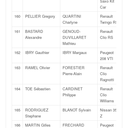
Saxo Kit
Car
160
PELLIER Gregory
QUARTINI
Renault
R
Charlyne
Twingo RS
161
BASTARD
GENOUD-
Renault
R
Alexandre
DUVILLARET
Clio RS
Mathieu
162
IBRY Gauthier
IBRY Margaux
Peugeot
R
208 VTI
163
RAMEL Olivier
FORESTIER
Renault
F
Pierre-Alain
Clio
Ragnotti
164
TOE Sébastien
CARDINET
Renault
F
Philippe
Clio
Williams
165
RODRIGUEZ
BLANOT Sylvain
Nissan 350
G
Stephane
Z
166
MARTIN Gilles
FRECHARD
Peugeot
R