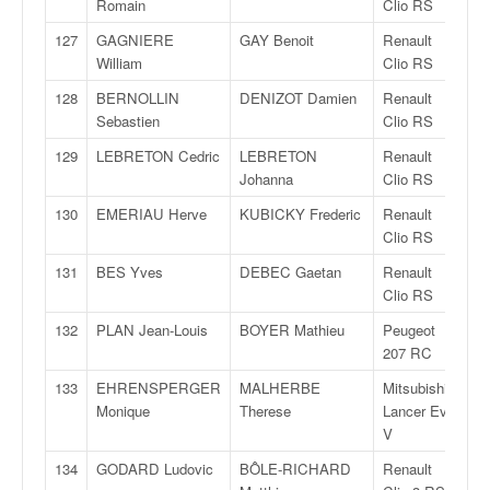
Romain
Clio RS
127
GAGNIERE
GAY Benoit
Renault
R
William
Clio RS
128
BERNOLLIN
DENIZOT Damien
Renault
R
Sebastien
Clio RS
129
LEBRETON Cedric
LEBRETON
Renault
R
Johanna
Clio RS
130
EMERIAU Herve
KUBICKY Frederic
Renault
R
Clio RS
131
BES Yves
DEBEC Gaetan
Renault
R
Clio RS
132
PLAN Jean-Louis
BOYER Mathieu
Peugeot
R
207 RC
133
EHRENSPERGER
MALHERBE
Mitsubishi
F
Monique
Therese
Lancer Evo
V
134
GODARD Ludovic
BÔLE-RICHARD
Renault
F