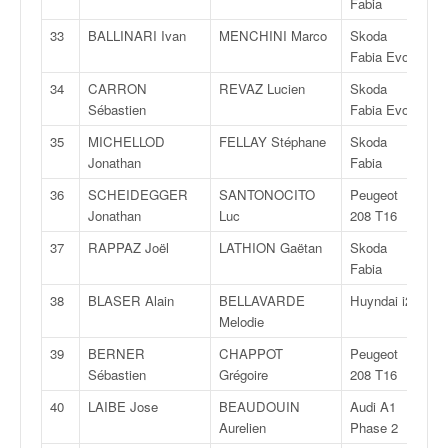
Fabia
o
u
33
BALLINARI Ivan
MENCHINI Marco
Skoda
R
p
Fabia Evo 2
e
34
CARRON
REVAZ Lucien
Skoda
R
d
Sébastien
Fabia Evo 2
e
F
35
MICHELLOD
FELLAY Stéphane
Skoda
R
r
Jonathan
Fabia
a
36
SCHEIDEGGER
SANTONOCITO
Peugeot
R
n
Jonathan
Luc
208 T16
c
e
37
RAPPAZ Joël
LATHION Gaëtan
Skoda
R
e
Fabia
t
38
BLASER Alain
BELLAVARDE
Huyndai i20
R
a
Melodie
u
s
39
BERNER
CHAPPOT
Peugeot
R
s
Sébastien
Grégoire
208 T16
i
40
LAIBE Jose
BEAUDOUIN
Audi A1
R
t
Aurelien
Phase 2
o