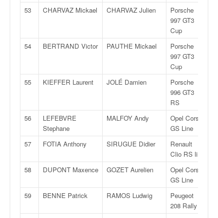
r
s
53
CHARVAZ Mickael
CHARVAZ Julien
Porsche
G
e
997 GT3
d
Cup
e
54
BERTRAND Victor
PAUTHE Mickael
Porsche
G
c
997 GT3
ô
Cup
t
e
55
KIEFFER Laurent
JOLÉ Damien
Porsche
G
e
996 GT3
t
RS
d
56
LEFEBVRE
MALFOY Andy
Opel Corsa
R
u
Stephane
GS Line
s
l
57
FOTIA Anthony
SIRUGUE Didier
Renault
R
a
Clio RS line
l
58
DUPONT Maxence
GOZET Aurelien
Opel Corsa
R
o
GS Line
m
59
BENNE Patrick
RAMOS Ludwig
Peugeot
R
208 Rally 4