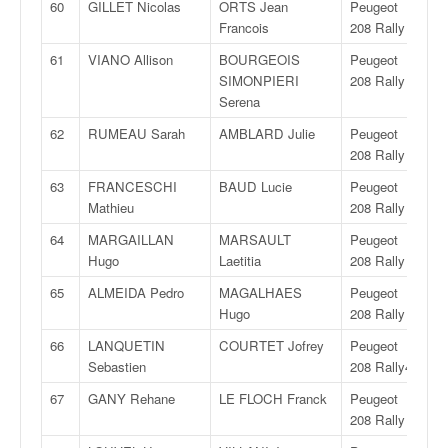
60
GILLET Nicolas
ORTS Jean
Peugeot
R
Francois
208 Rally 4
61
VIANO Allison
BOURGEOIS
Peugeot
R
SIMONPIERI
208 Rally 4
Serena
62
RUMEAU Sarah
AMBLARD Julie
Peugeot
R
208 Rally 4
63
FRANCESCHI
BAUD Lucie
Peugeot
R
Mathieu
208 Rally 4
64
MARGAILLAN
MARSAULT
Peugeot
R
Hugo
Laetitia
208 Rally 4
65
ALMEIDA Pedro
MAGALHAES
Peugeot
R
Hugo
208 Rally 4
66
LANQUETIN
COURTET Jofrey
Peugeot
R
Sebastien
208 Rally4
67
GANY Rehane
LE FLOCH Franck
Peugeot
R
208 Rally 4