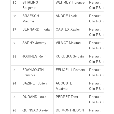
85
STIRLING
WEHREY Florence
Renault
R
Benjamin
Clio RS line
86
BRAESCH
ANDRE Loick
Renault
R
Maxime
Clio RS line
87
BERNARDI Florian
CASTEX Xavier
Renault
R
Clio RS line
88
SARHY Jeremy
VILMOT Maxime
Renault
R
Clio RS line
89
JOUINES Remi
KUKULKA Sylvain
Renault
R
Clio RS line
90
FRAYMOUTH
FELICELLI Romain
Renault
R
François
Clio RS line
91
BAZIRET Julien
AUGUSTE
Renault
R
Maxime
Clio RS line
92
DURAND Louis
PERRET Tomi
Renault
R
Clio RS line
93
QUINSAC Xavier
DE MONTREDON
Renault
R