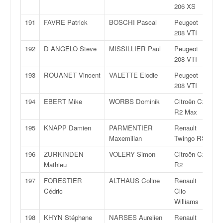
206 XS
191
FAVRE Patrick
BOSCHI Pascal
Peugeot
R
208 VTI
192
D ANGELO Steve
MISSILLIER Paul
Peugeot
R
208 VTI
193
ROUANET Vincent
VALETTE Elodie
Peugeot
R
208 VTI
194
EBERT Mike
WORBS Dominik
Citroën C2
R
R2 Max
195
KNAPP Damien
PARMENTIER
Renault
R
Maxemilian
Twingo RS
196
ZURKINDEN
VOLERY Simon
Citroën C2
R
Mathieu
R2
197
FORESTIER
ALTHAUS Coline
Renault
F
Cédric
Clio
Williams
198
KHYN Stéphane
NARSES Aurelien
Renault
F