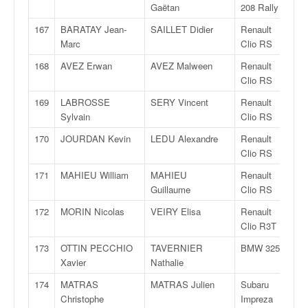
Gaëtan
208 Rally 4
167
BARATAY Jean-
SAILLET Didier
Renault
R
Marc
Clio RS
168
AVEZ Erwan
AVEZ Malween
Renault
R
Clio RS
169
LABROSSE
SERY Vincent
Renault
R
Sylvain
Clio RS
170
JOURDAN Kevin
LEDU Alexandre
Renault
R
Clio RS
171
MAHIEU William
MAHIEU
Renault
R
Guillaume
Clio RS
172
MORIN Nicolas
VEIRY Elisa
Renault
R
Clio R3T
173
OTTIN PECCHIO
TAVERNIER
BMW 325
F
Xavier
Nathalie
174
MATRAS
MATRAS Julien
Subaru
F
Christophe
Impreza