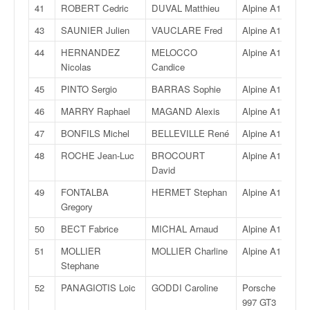
u
41
ROBERT Cedric
DUVAL Matthieu
Alpine A110
R
t
43
SAUNIER Julien
VAUCLARE Fred
Alpine A110
R
e
l
44
HERNANDEZ
MELOCCO
Alpine A110
R
'
Nicolas
Candice
a
45
PINTO Sergio
BARRAS Sophie
Alpine A110
R
c
t
46
MARRY Raphael
MAGAND Alexis
Alpine A110
R
u
47
BONFILS Michel
BELLEVILLE René
Alpine A110
R
a
l
48
ROCHE Jean-Luc
BROCOURT
Alpine A110
R
i
David
t
49
FONTALBA
HERMET Stephan
Alpine A110
R
é
Gregory
d
e
50
BECT Fabrice
MICHAL Arnaud
Alpine A110
R
l
a
51
MOLLIER
MOLLIER Charline
Alpine A110
R
c
Stephane
o
52
PANAGIOTIS Loic
GODDI Caroline
Porsche
G
u
997 GT3