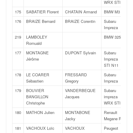
WRX STI
175
SABATIER Florent
CHATAIN Armand
BMW M3
F
176
BRAIZE Bernard
BRAIZE Corentin
Subaru
F
Impreza
219
LAMBOLEY
BMW 325 i
F
Romuald
177
MONTAGNE
DUPONT Sylvain
Subaru
F
Jérôme
Impreza
STI N11
178
LE COARER
FRESSARD
Subaru
F
Sébastien
Gregory
Impreza
179
BOUVIER
VANDERBEQUE
Subaru
F
BANGILLON
Jacques
impreza
Christophe
WRX STI
180
MATHON Julien
MONTABONE
Renault
F
Jacky
Megane RS
181
VACHOUX Loïc
VACHOUX
Peugeot
F