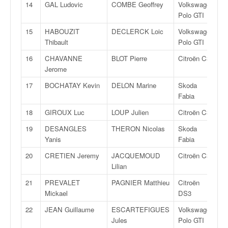
q
14
GAL Ludovic
COMBE Geoffrey
Volkswagen
R
u
Polo GTI
e
15
HABOUZIT
DECLERCK Loic
Volkswagen
R
r
Thibault
Polo GTI
a
l
16
CHAVANNE
BLOT Pierre
Citroën C3
R
l
Jerome
y
17
BOCHATAY Kevin
DELON Marine
Skoda
R
e
Fabia
d
u
18
GIROUX Luc
LOUP Julien
Citroën C3
R
W
19
DESANGLES
THERON Nicolas
Skoda
R
R
Yanis
Fabia
C
,
20
CRETIEN Jeremy
JACQUEMOUD
Citroën C3
R
d
Lilian
e
21
PREVALET
PAGNIER Matthieu
Citroën
R
l
Mickael
DS3
'
E
22
JEAN Guillaume
ESCARTEFIGUES
Volkswagen
R
R
Jules
Polo GTI