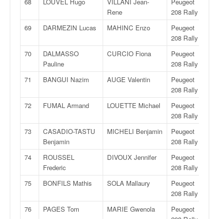
68
LOUVEL Hugo
VILLANI Jean-
Peugeot
R
Rene
208 Rally 4
69
DARMEZIN Lucas
MAHINC Enzo
Peugeot
R
208 Rally 4
70
DALMASSO
CURCIO Fiona
Peugeot
R
Pauline
208 Rally 4
71
BANGUI Nazim
AUGE Valentin
Peugeot
R
208 Rally 4
72
FUMAL Armand
LOUETTE Michael
Peugeot
R
208 Rally 4
73
CASADIO-TASTU
MICHELI Benjamin
Peugeot
R
Benjamin
208 Rally 4
74
ROUSSEL
DIVOUX Jennifer
Peugeot
R
Frederic
208 Rally 4
75
BONFILS Mathis
SOLA Mallaury
Peugeot
R
208 Rally 4
76
PAGES Tom
MARIE Gwenola
Peugeot
R