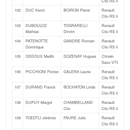
Clio RS line
102
DUC Kevin
BOIRON Pierre
Renault
R
Clio RS line
103
DUBOULOZ
TOGRARELLI
Renault
R
Mathias
Dimitri
Clio RS line
104
PATENOTTE
GANDRE Romain
Renault
R
Dominique
Clio RS line
105
ODDOUX Medhi
DOZENAY Hugues
Citroën
R
Saxo VTS
106
PICCHIONI Florian
GALERA Laurie
Renault
R
Clio RS line
107
DURAND Franck
BOCHATON Linda
Renault
R
Clio RS line
108
DUPUY Margot
CHAMBELLAND
Renault
R
Clio
Clio RS line
109
TOEDTLI Jérémie
FAURE Julie
Renault
R
Clio RS line