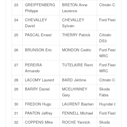
C
23
GREIFFENBERG
BRETON Anne
Citroën C3
R
,
Philippe
Laurence
d
u
24
CHEVALLEY
CHEVALLEY
Ford Fiesta
R
c
David
Sylvain
h
25
PASCAL Ernest
THERRY Patrick
Citroën
R
a
DS3
m
p
26
BRUNSON Eric
MONDON Cedric
Ford Fiesta
A
i
WRC
o
27
PEREIRA
TUTELAIRE Remi
Ford Fiesta
A
n
Armando
WRC
n
a
28
LACOMY Laurent
BARD Jérôme
Citroën C3
R
t
e
29
BARRY Daniel
MCELHINNEY
Skoda
R
t
Gary
Fabia
d
30
FREDON Hugo
LAURENT Bastien
Huyndai i20
R
e
l
31
PANTON Jeffrey
FENNELL Michael
Ford Fiesta
R
a
32
COPPENS Mike
ROCHE Yannick
Skoda
R
c