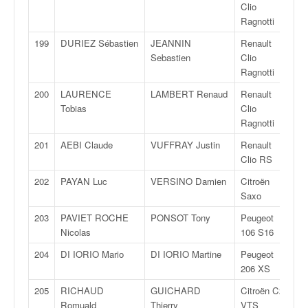
Clio
Ragnotti
199
DURIEZ Sébastien
JEANNIN
Renault
F
Sebastien
Clio
Ragnotti
200
LAURENCE
LAMBERT Renaud
Renault
F
Tobias
Clio
Ragnotti
201
AEBI Claude
VUFFRAY Justin
Renault
F
Clio RS
202
PAYAN Luc
VERSINO Damien
Citroën
F
Saxo
203
PAVIET ROCHE
PONSOT Tony
Peugeot
F
Nicolas
106 S16
204
DI IORIO Mario
DI IORIO Martine
Peugeot
F
206 XS
205
RICHAUD
GUICHARD
Citroën C2
F
Romuald
Thierry
VTS