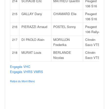
214
SCHAUB Eric
MATHIEU Quentin
Peugeot
F
106 S16
215
GALLAY Dany
CHAMARD Elie
Peugeot
F
106 S16
216
PIERAZZI Arnaud
POSTEL Sonny
Peugeot
F
106 Rallye
217
DI PAOLO Alain
MORILLON
Citroën
N
Frederika
Saxo VTS
218
MURAT Louis
BERLANDE
Citroën
N
Nicolas
Saxo VTS
Engagés VHC
Engagés VHRS VMRS
Rallye du Mont-Blanc