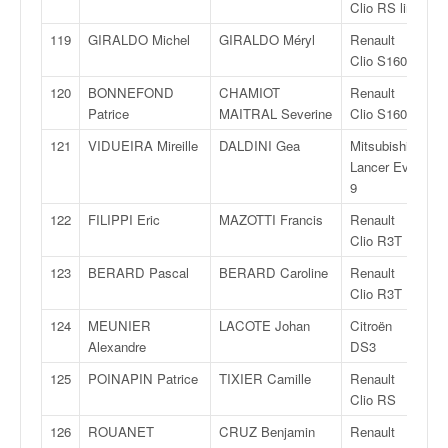
Clio RS line
119
GIRALDO Michel
GIRALDO Méryl
Renault
F
Clio S1600
120
BONNEFOND
CHAMIOT
Renault
F
Patrice
MAITRAL Severine
Clio S1600
121
VIDUEIRA Mireille
DALDINI Gea
Mitsubishi
R
Lancer Evo
9
122
FILIPPI Eric
MAZOTTI Francis
Renault
R
Clio R3T
123
BERARD Pascal
BERARD Caroline
Renault
R
Clio R3T
124
MEUNIER
LACOTE Johan
Citroën
R
Alexandre
DS3
125
POINAPIN Patrice
TIXIER Camille
Renault
R
Clio RS
126
ROUANET
CRUZ Benjamin
Renault
R