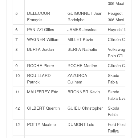
306 Maxi
v
i
5
DELECOUR
GUIGONNET Jean
Peugeot
F
d
François
Rodolphe
306 Maxi
é
6
PANIZZI Gilles
JAMES Jessica
Huyndai i20
R
o
s
7
WAGNER William
MILLET Kévin
Citroën C3
R
e
t
8
BERFA Jordan
BERFA Nathalie
Volkswagen
R
p
Polo GTI
h
9
ROCHE Pierre
ROCHE Martine
Citroën C3
R
o
t
10
ROUILLARD
ZAZURCA
Skoda
R
o
Patrick
Guilhem
Fabia
s
11
MAUFFREY Eric
BRONNER Kevin
Skoda
R
p
Fabia Evo
o
u
42
GILBERT Quentin
GUIEU Christopher
Skoda
R
r
Fabia
c
12
POTTY Maxime
DUMONT Loic
Ford Fiesta
R
h
Rally2
a