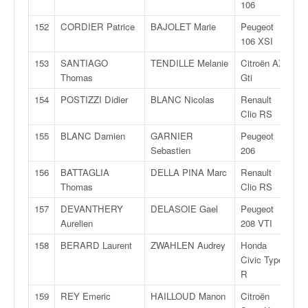
106
152
CORDIER Patrice
BAJOLET Marie
Peugeot
F
106 XSI
153
SANTIAGO
TENDILLE Melanie
Citroën AX
F
Thomas
Gti
154
POSTIZZI Didier
BLANC Nicolas
Renault
R
Clio RS
155
BLANC Damien
GARNIER
Peugeot
F
Sebastien
206
156
BATTAGLIA
DELLA PINA Marc
Renault
R
Thomas
Clio RS
157
DEVANTHERY
DELASOIE Gael
Peugeot
R
Aurelien
208 VTI
158
BERARD Laurent
ZWAHLEN Audrey
Honda
F
Civic Type
R
159
REY Emeric
HAILLOUD Manon
Citroën
F