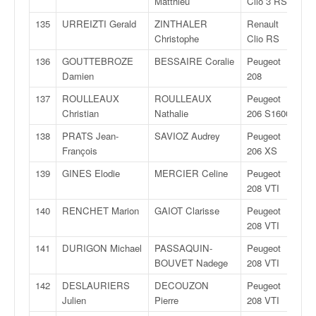
Matthieu
Clio 3 RS
135
URREIZTI Gerald
ZINTHALER
Renault
F
Christophe
Clio RS
136
GOUTTEBROZE
BESSAIRE Coralie
Peugeot
F
Damien
208
137
ROULLEAUX
ROULLEAUX
Peugeot
F
Christian
Nathalie
206 S1600
138
PRATS Jean-
SAVIOZ Audrey
Peugeot
F
François
206 XS
139
GINES Elodie
MERCIER Celine
Peugeot
R
208 VTI
140
RENCHET Marion
GAIOT Clarisse
Peugeot
R
208 VTI
141
DURIGON Michael
PASSAQUIN-
Peugeot
R
BOUVET Nadege
208 VTI
142
DESLAURIERS
DECOUZON
Peugeot
R
Julien
Pierre
208 VTI