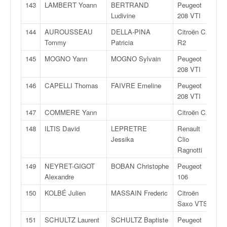
143
LAMBERT Yoann
BERTRAND
Peugeot
R
Ludivine
208 VTI
144
AUROUSSEAU
DELLA-PINA
Citroën C2
R
Tommy
Patricia
R2
145
MOGNO Yann
MOGNO Sylvain
Peugeot
R
208 VTI
146
CAPELLI Thomas
FAIVRE Emeline
Peugeot
R
208 VTI
147
COMMERE Yann
Citroën C2
R
148
ILTIS David
LEPRETRE
Renault
F
Jessika
Clio
Ragnotti
149
NEYRET-GIGOT
BOBAN Christophe
Peugeot
F
Alexandre
106
150
KOLBÉ Julien
MASSAIN Frederic
Citroën
F
Saxo VTS
151
SCHULTZ Laurent
SCHULTZ Baptiste
Peugeot
F