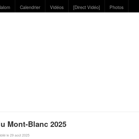
lalom
Calendrier
Vidéos
[Direct Vidéo]
Photos
du Mont-Blanc 2025
ublié le 29 août 2025