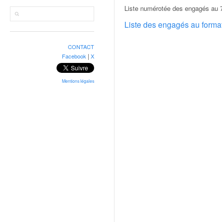
r
Liste numérotée des engagés au 7
a
l
Liste des engagés au form
l
y
CONTACT
e
|
Facebook
X
:
N
e
Mentions légales
w
s
,
r
é
s
u
l
t
a
t
s
,