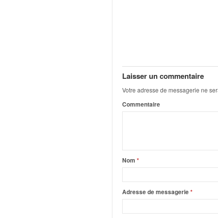
q
u
e
r
a
l
l
y
Laisser un commentaire
e
Votre adresse de messagerie ne ser
d
Commentaire
u
W
R
C
,
d
Nom
*
e
l
'
Adresse de messagerie
*
E
R