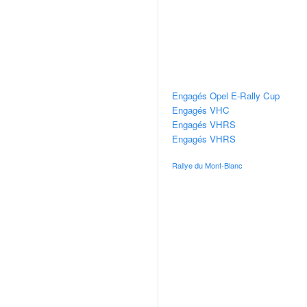
v
i
d
é
o
s
e
Engagés Opel E-Rally Cup
t
Engagés VHC
p
Engagés VHRS
h
Engagés VHRS
o
Rallye du Mont-Blanc
t
o
s
p
o
u
r
c
h
a