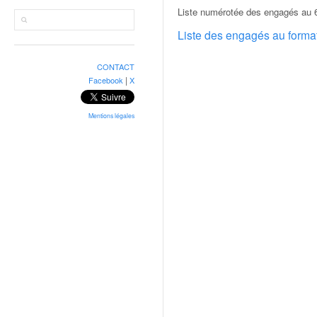
r
Liste numérotée des engagés au 6
a
l
Liste des engagés au form
l
y
CONTACT
e
|
Facebook
X
:
N
e
Mentions légales
w
s
,
r
é
s
u
l
t
a
t
s
,