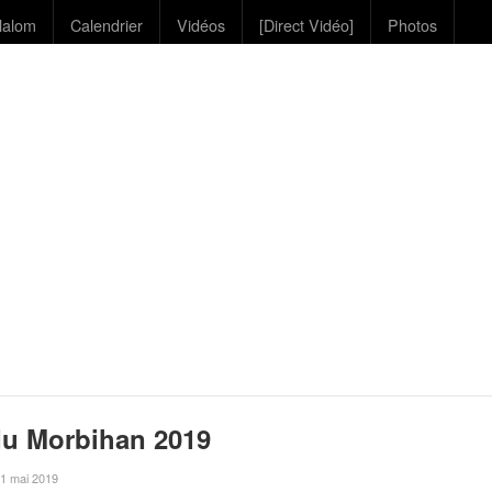
lalom
Calendrier
Vidéos
[Direct Vidéo]
Photos
du Morbihan 2019
e 1 mai 2019