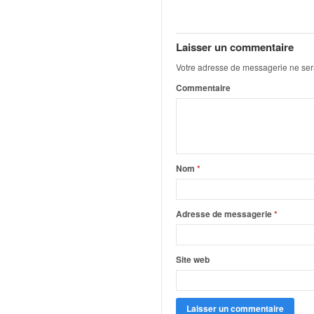
q
u
e
Laisser un commentaire
r
a
Votre adresse de messagerie ne ser
l
Commentaire
l
y
e
d
u
W
Nom
*
R
C
,
Adresse de messagerie
*
d
e
l
Site web
'
E
R