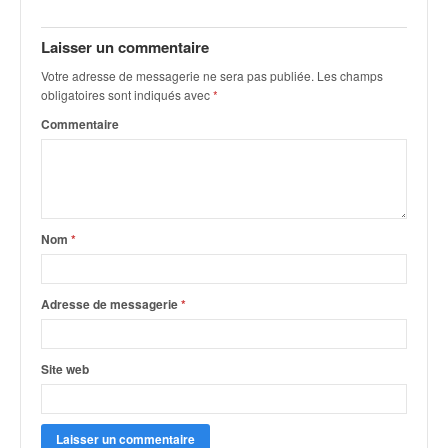
v
i
Laisser un commentaire
d
é
Votre adresse de messagerie ne sera pas publiée.
Les champs
obligatoires sont indiqués avec
*
o
s
Commentaire
e
t
p
h
o
Nom
*
t
o
s
Adresse de messagerie
*
p
o
u
r
Site web
c
h
a