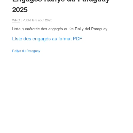
r
a
2025
l
l
WRC
| Publié le 5 août 2025
y
Liste numérotée des engagés au 2e Rally del Paraguay
.
e
:
Liste des engagés au format PDF
N
e
Rallye du Paraguay
w
s
,
r
é
s
u
l
t
a
t
s
,