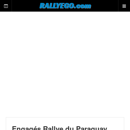
L
RALLYEGO.com
e
m
o
t
e
u
r
d
e
r
e
c
h
e
r
c
h
e
d
u
Engagés Rallye du Paraguay