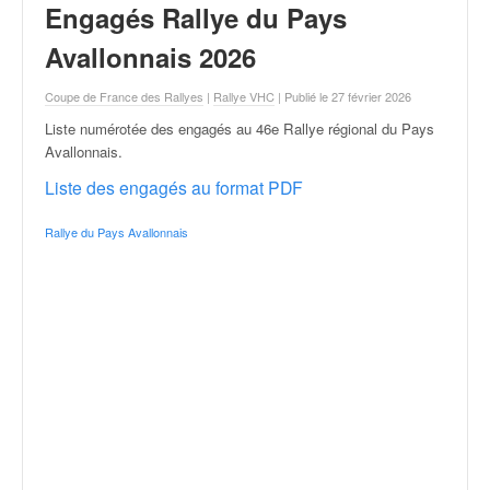
r
Engagés Rallye du Pays
a
l
Avallonnais 2026
l
y
Coupe de France des Rallyes
|
Rallye VHC
| Publié le 27 février 2026
e
Liste numérotée des engagés au 46e Rallye régional du Pays
:
Avallonnais
.
N
e
Liste des engagés au format PDF
w
s
Rallye du Pays Avallonnais
,
r
é
s
u
l
t
a
t
s
,