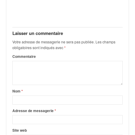
v
i
d
é
o
Laisser un commentaire
s
e
Votre adresse de messagerie ne sera pas publiée.
Les champs
obligatoires sont indiqués avec
*
t
p
Commentaire
h
o
t
o
s
Nom
*
p
o
u
Adresse de messagerie
*
r
c
h
a
Site web