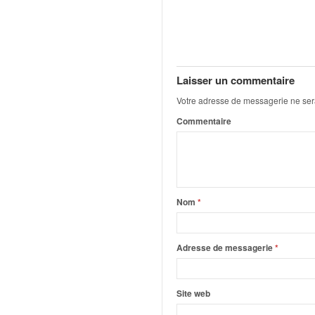
q
u
e
r
a
l
Laisser un commentaire
l
Votre adresse de messagerie ne ser
y
Commentaire
e
d
u
W
R
C
Nom
*
,
d
e
Adresse de messagerie
*
l
'
E
Site web
R