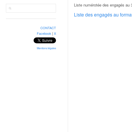
r
Liste numérotée des engagés au 
a
l
Liste des engagés au form
l
y
CONTACT
e
|
Facebook
X
:
N
e
Mentions légales
w
s
,
r
é
s
u
l
t
a
t
s
,