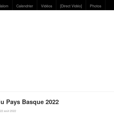
lalom
Calendrier
Vidéos
[Direct Vidéo]
Photos
du Pays Basque 2022
e 22 août 2022