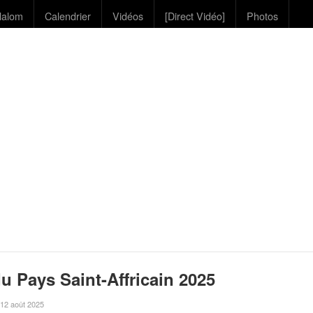
lalom
Calendrier
Vidéos
[Direct Vidéo]
Photos
u Pays Saint-Affricain 2025
e 12 août 2025