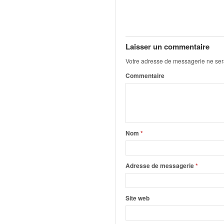
q
u
e
r
a
Laisser un commentaire
l
Votre adresse de messagerie ne ser
l
Commentaire
y
e
d
u
W
R
Nom
*
C
,
d
Adresse de messagerie
*
e
l
'
Site web
E
R