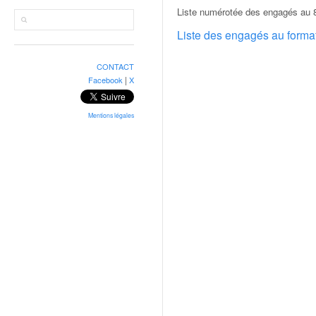
r
Liste numérotée des engagés au 8e
a
l
Liste des engagés au form
l
y
CONTACT
e
|
Facebook
X
:
N
e
Mentions légales
w
s
,
r
é
s
u
l
t
a
t
s
,