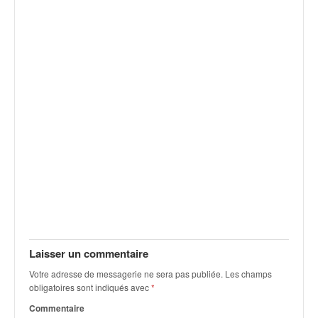
q
u
e
r
a
l
l
y
e
d
u
W
R
C
,
d
e
Laisser un commentaire
l
'
Votre adresse de messagerie ne sera pas publiée.
Les champs
E
obligatoires sont indiqués avec
*
R
Commentaire