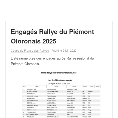
r
a
l
l
y
e
Engagés Rallye du Piémont
:
N
Oloronais 2025
e
w
Coupe de France des Rallyes
| Publié le 9 juin 2025
s
Liste numérotée des engagés au 5e Rallye régional du
,
Piémont Oloronais
.
r
é
s
u
l
t
a
t
s
,