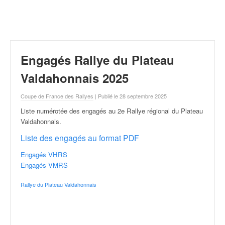
r
a
l
l
y
e
Engagés Rallye du Plateau
:
N
Valdahonnais 2025
e
w
Coupe de France des Rallyes
| Publié le 28 septembre 2025
s
Liste numérotée des engagés au 2e Rallye régional du Plateau
,
Valdahonnais
.
r
é
Liste des engagés au format PDF
s
Engagés VHRS
u
Engagés VMRS
l
t
Rallye du Plateau Valdahonnais
a
t
s
,