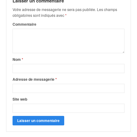
Laisser un commentaire
q
u
Votre adresse de messagerie ne sera pas publiée.
Les champs
e
obligatoires sont indiqués avec
*
r
Commentaire
a
l
l
y
e
d
Nom
*
u
W
R
Adresse de messagerie
*
C
,
d
Site web
e
l
'
E
R