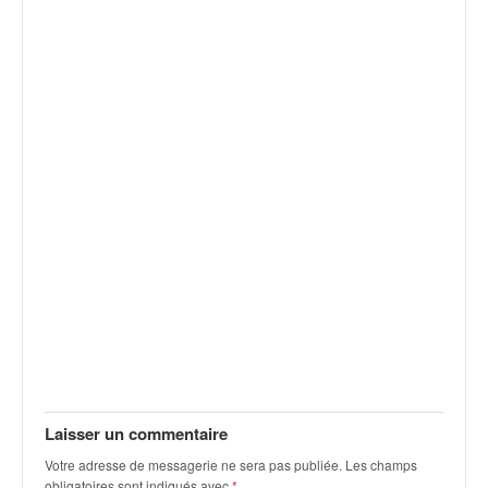
v
i
d
é
o
s
e
t
p
h
o
t
o
s
p
o
u
r
c
Laisser un commentaire
h
Votre adresse de messagerie ne sera pas publiée.
Les champs
a
obligatoires sont indiqués avec
*