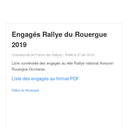
r
a
l
l
y
e
Engagés Rallye du Rouergue
:
N
2019
e
w
Championnat de France des Rallyes
| Publié le 27 juin 2019
s
Liste numérotée des engagés au 46e Rallye national Aveyron
,
Rouergue Occitanie
.
r
é
Liste des engagés au format PDF
s
u
Rallye du Rouergue
l
t
a
t
s
,