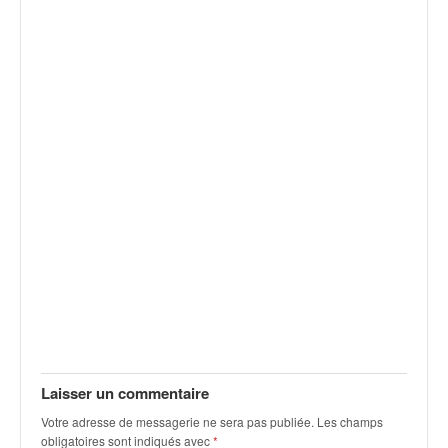
v
i
d
é
o
s
e
t
p
h
o
t
o
s
p
o
u
r
c
Laisser un commentaire
h
Votre adresse de messagerie ne sera pas publiée.
Les champs
a
obligatoires sont indiqués avec
*