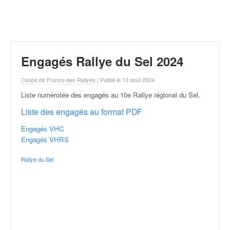
r
a
l
l
y
e
Engagés Rallye du Sel 2024
:
N
Coupe de France des Rallyes
| Publié le 13 août 2024
e
Liste numérotée des engagés au 10e Rallye régional du Sel
.
w
s
Liste des engagés au format PDF
,
r
Engagés VHC
é
Engagés VHRS
s
Rallye du Sel
u
l
t
a
t
s
,