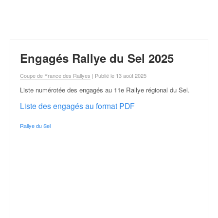
r
a
l
l
y
e
Engagés Rallye du Sel 2025
:
N
Coupe de France des Rallyes
| Publié le 13 août 2025
e
Liste numérotée des engagés au 11e Rallye régional du Sel
.
w
s
Liste des engagés au format PDF
,
r
Rallye du Sel
é
s
u
l
t
a
t
s
,