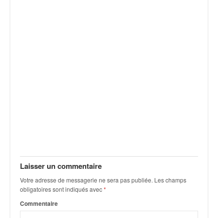
v
i
d
é
o
s
e
t
p
h
o
t
o
s
p
o
Laisser un commentaire
u
r
Votre adresse de messagerie ne sera pas publiée.
Les champs
obligatoires sont indiqués avec
*
c
h
Commentaire
a