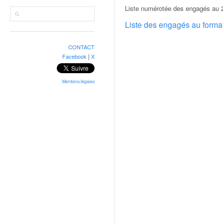
r
Liste numérotée des engagés au 2
a
l
Liste des engagés au form
l
y
CONTACT
e
|
Facebook
X
:
N
e
Mentions légales
w
s
,
r
é
s
u
l
t
a
t
s
,