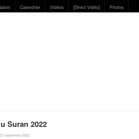
lalom
Calendrier
Vidéos
[Direct Vidéo]
Photos
du Suran 2022
le 27 septembre 2022