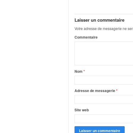
q
u
e
Laisser un commentaire
r
a
Votre adresse de messagerie ne ser
l
Commentaire
l
y
e
d
u
W
Nom
*
R
C
,
Adresse de messagerie
*
d
e
l
Site web
'
E
R