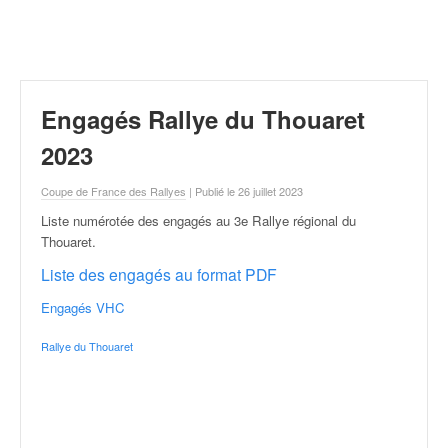
r
a
l
l
y
e
Engagés Rallye du Thouaret
:
N
2023
e
w
Coupe de France des Rallyes
| Publié le 26 juillet 2023
s
Liste numérotée des engagés au 3e Rallye régional du
,
Thouaret
.
r
é
Liste des engagés au format PDF
s
Engagés VHC
u
l
Rallye du Thouaret
t
a
t
s
,