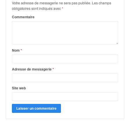
q
Votre adresse de messagerie ne sera pas publiée.
Les champs
u
obligatoires sont indiqués avec
*
e
Commentaire
r
a
l
l
y
e
Nom
*
d
u
W
Adresse de messagerie
*
R
C
,
Site web
d
e
l
'
E
R