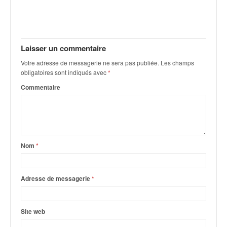
v
i
d
é
Laisser un commentaire
o
s
Votre adresse de messagerie ne sera pas publiée.
Les champs
e
obligatoires sont indiqués avec
*
t
Commentaire
p
h
o
t
o
s
Nom
*
p
o
u
Adresse de messagerie
*
r
c
h
Site web
a