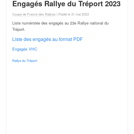
r
Engagés Rallye du Tréport 2023
a
l
Coupe de France des Rallyes
| Publié le 31 mai 2023
l
Liste numérotée des engagés au 23e Rallye national du
y
Tréport
.
e
:
Liste des engagés au format PDF
N
Engagés VHC
e
w
Rallye du Tréport
s
,
r
é
s
u
l
t
a
t
s
,