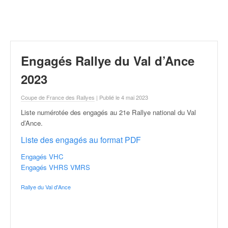
r
a
l
l
y
e
Engagés Rallye du Val d’Ance
:
N
2023
e
w
Coupe de France des Rallyes
| Publié le 4 mai 2023
s
Liste numérotée des engagés au 21e Rallye national du Val
,
d’Ance
.
r
é
Liste des engagés au format PDF
s
Engagés VHC
u
Engagés VHRS VMRS
l
t
Rallye du Val d'Ance
a
t
s
,