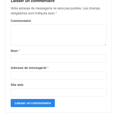
Laisser un commentaire
q
u
Votre adresse de messagerie ne sera pas publiée.
Les champs
e
obligatoires sont indiqués avec
*
r
Commentaire
a
l
l
y
e
d
Nom
*
u
W
R
Adresse de messagerie
*
C
,
d
Site web
e
l
'
E
R