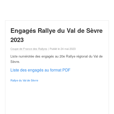
r
a
l
l
y
e
Engagés Rallye du Val de Sèvre
:
N
2023
e
w
Coupe de France des Rallyes
| Publié le 24 mai 2023
s
Liste numérotée des engagés au 20e Rallye régional du Val de
,
Sèvre
.
r
é
Liste des engagés au format PDF
s
u
Rallye du Val de Sèvre
l
t
a
t
s
,