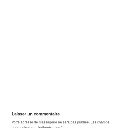
v
i
d
é
o
s
e
t
p
h
o
t
o
s
p
o
u
r
c
Laisser un commentaire
h
Votre adresse de messagerie ne sera pas publiée.
Les champs
a
obligatoires sont indiqués avec
*