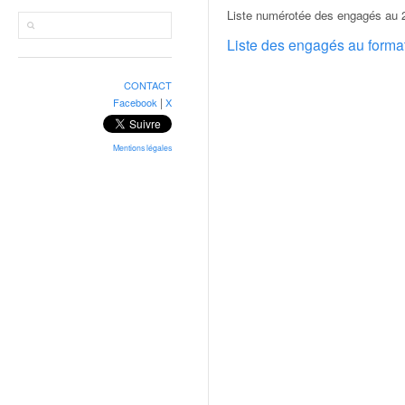
r
Liste numérotée des engagés au 2
a
l
Liste des engagés au form
l
y
CONTACT
e
|
Facebook
X
:
N
e
Mentions légales
w
s
,
r
é
s
u
l
t
a
t
s
,