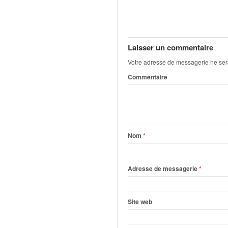
q
u
e
r
a
Laisser un commentaire
l
Votre adresse de messagerie ne ser
l
Commentaire
y
e
d
u
W
R
Nom
*
C
,
d
Adresse de messagerie
*
e
l
'
Site web
E
R