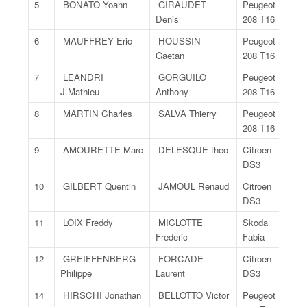
5
BONATO Yoann
GIRAUDET
Peugeot
v
Denis
208 T16
i
d
6
MAUFFREY Eric
HOUSSIN
Peugeot
é
Gaetan
208 T16
o
7
LEANDRI
GORGUILO
Peugeot
s
J.Mathieu
Anthony
208 T16
e
t
8
MARTIN Charles
SALVA Thierry
Peugeot
p
208 T16
h
9
AMOURETTE Marc
DELESQUE theo
Citroen
o
DS3
t
o
10
GILBERT Quentin
JAMOUL Renaud
Citroen
s
DS3
p
11
LOIX Freddy
MICLOTTE
Skoda
o
Frederic
Fabia
u
r
12
GREIFFENBERG
FORCADE
Citroen
c
Philippe
Laurent
DS3
h
14
HIRSCHI Jonathan
BELLOTTO Victor
Peugeot
a