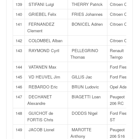
139
STIFANI Luigi
THERRY Patrick
Citroen C2
140
GRIEBEL Felix
FRIES Johannes
Citroen C2
141
FERNANDEZ
BONICEL Adrien
Citroen C2
Clement
142
COLOMBEL Alban
Citroen C2
143
RAYMOND Cyril
PELLEGRINO
Renault
Thomas
Twingo
144
VATANEN Max
Ford Fiesta
145
VD HEUVEL Jim
GILLIS Jac
Ford Fiesta
146
REBARDO Eric
BRUN Ludovic
Opel Adam
147
DECHANET
BIAGETTI Loan
Peugeot
Alexandre
206 RC
148
GUICHOT de
DODDS Nigel
Ford Fiesta
FORTIS Chris
ST
149
JACOB Lionel
MAROTTE
Peugeot
Anthony
206 S16