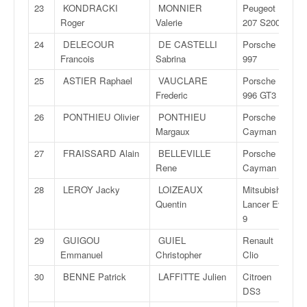
C
23
KONDRACKI
MONNIER
Peugeot
,
Roger
Valerie
207 S2000
d
u
24
DELECOUR
DE CASTELLI
Porsche
c
Francois
Sabrina
997
h
25
ASTIER Raphael
VAUCLARE
Porsche
a
Frederic
996 GT3
m
p
26
PONTHIEU Olivier
PONTHIEU
Porsche
i
Margaux
Cayman S
o
27
FRAISSARD Alain
BELLEVILLE
Porsche
n
Rene
Cayman S
n
a
28
LEROY Jacky
LOIZEAUX
Mitsubishi
t
Quentin
Lancer Evo
e
9
t
29
GUIGOU
GUIEL
Renault
d
Emmanuel
Christopher
Clio
e
l
30
BENNE Patrick
LAFFITTE Julien
Citroen
a
DS3
c