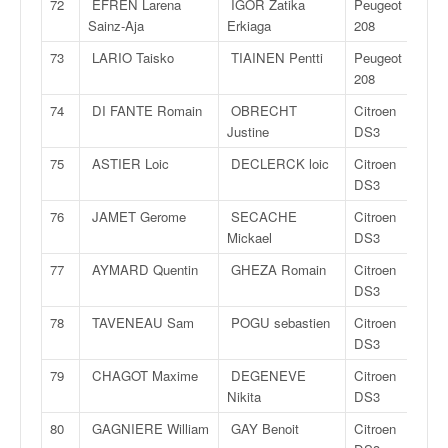
72
EFREN Larena
IGOR Zatika
Peugeot
Sainz-Aja
Erkiaga
208
73
LARIO Taisko
TIAINEN Pentti
Peugeot
208
74
DI FANTE Romain
OBRECHT
Citroen
Justine
DS3
75
ASTIER Loic
DECLERCK loic
Citroen
DS3
76
JAMET Gerome
SECACHE
Citroen
Mickael
DS3
77
AYMARD Quentin
GHEZA Romain
Citroen
DS3
78
TAVENEAU Sam
POGU sebastien
Citroen
DS3
79
CHAGOT Maxime
DEGENEVE
Citroen
Nikita
DS3
80
GAGNIERE William
GAY Benoit
Citroen