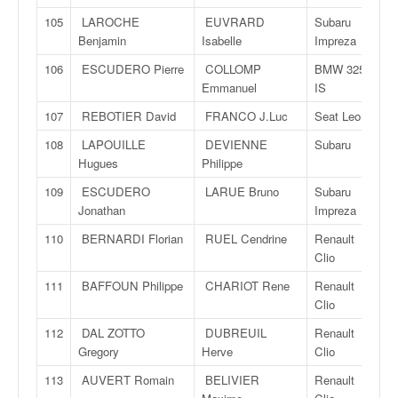
105
LAROCHE
EUVRARD
Subaru
Benjamin
Isabelle
Impreza
106
ESCUDERO Pierre
COLLOMP
BMW 325
Emmanuel
IS
107
REBOTIER David
FRANCO J.Luc
Seat Leon
108
LAPOUILLE
DEVIENNE
Subaru
Hugues
Philippe
109
ESCUDERO
LARUE Bruno
Subaru
Jonathan
Impreza
110
BERNARDI Florian
RUEL Cendrine
Renault
Clio
111
BAFFOUN Philippe
CHARIOT Rene
Renault
Clio
112
DAL ZOTTO
DUBREUIL
Renault
Gregory
Herve
Clio
113
AUVERT Romain
BELIVIER
Renault