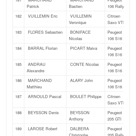
Patrick
Bastien
106 Rallye
182
VUILLEMIN Eric
VUILLEMIN
Citroen
Veronique
Saxo VTS
183
FLORES Sebastien
BONIFACE
Peugeot
Nicolas
106 S16
184
BARRAL Florian
PICART Maiva
Peugeot
106 S16
185
ANDRAU
CONTE Nicolas
Peugeot
Alexandre
106 S16
186
MARCHAND
ALARY John
Peugeot
Matthieu
106 S16
187
ARNOULD Pascal
BOULET Philippe
Citroen
Saxo VTS
188
BEYSSON Denis
BEYSSON
Peugeot
Anthony
205 GTI
189
LAROSE Robert
DALBERA
Peugeot
Christophe
205 Rallye