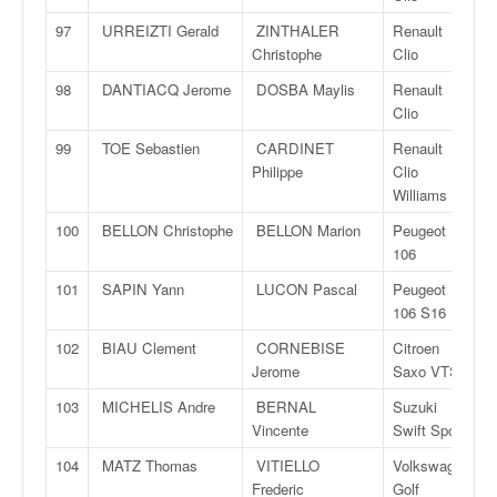
97
URREIZTI Gerald
ZINTHALER
Renault
Christophe
Clio
98
DANTIACQ Jerome
DOSBA Maylis
Renault
Clio
99
TOE Sebastien
CARDINET
Renault
Philippe
Clio
Williams
100
BELLON Christophe
BELLON Marion
Peugeot
106
101
SAPIN Yann
LUCON Pascal
Peugeot
106 S16
102
BIAU Clement
CORNEBISE
Citroen
Jerome
Saxo VTS
103
MICHELIS Andre
BERNAL
Suzuki
Vincente
Swift Sport
104
MATZ Thomas
VITIELLO
Volkswagen
Frederic
Golf