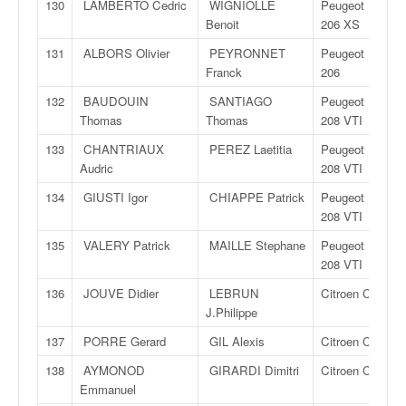
130
LAMBERTO Cedric
WIGNIOLLE
Peugeot
Benoit
206 XS
131
ALBORS Olivier
PEYRONNET
Peugeot
Franck
206
132
BAUDOUIN
SANTIAGO
Peugeot
Thomas
Thomas
208 VTI
133
CHANTRIAUX
PEREZ Laetitia
Peugeot
Audric
208 VTI
134
GIUSTI Igor
CHIAPPE Patrick
Peugeot
208 VTI
135
VALERY Patrick
MAILLE Stephane
Peugeot
208 VTI
136
JOUVE Didier
LEBRUN
Citroen C2
J.Philippe
137
PORRE Gerard
GIL Alexis
Citroen C2
138
AYMONOD
GIRARDI Dimitri
Citroen C2
Emmanuel