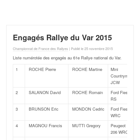
r
a
l
l
y
e
Engagés Rallye du Var 2015
:
N
Championnat de France des Rallyes
| Publié le 25 novembre 2015
e
Liste numérotée des engagés au 61e Rallye national du Var
.
w
s
1
ROCHE Pierre
ROCHE Martine
Mini
,
Countryman
r
JCW
é
s
2
SALANON David
ROCHE Romain
Ford Fiesta
u
RS
l
3
BRUNSON Eric
MONDON Cedric
Ford Fiesta
t
WRC
a
t
4
MAGNOU Francis
MUTTI Gregory
Peugeot
s
206 WRC
,