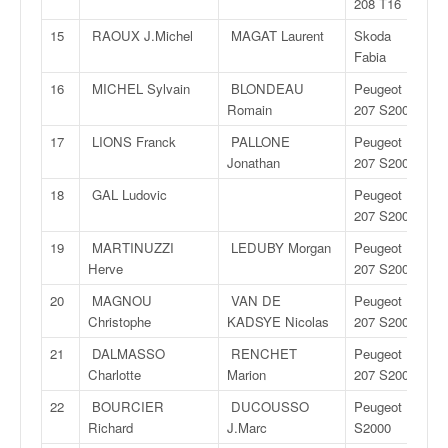
208 T16
q
u
15
RAOUX J.Michel
MAGAT Laurent
Skoda
e
Fabia
r
16
MICHEL Sylvain
BLONDEAU
Peugeot
a
Romain
207 S2000
l
l
17
LIONS Franck
PALLONE
Peugeot
y
Jonathan
207 S2000
e
d
18
GAL Ludovic
Peugeot
u
207 S2000
W
19
MARTINUZZI
LEDUBY Morgan
Peugeot
R
Herve
207 S2000
C
,
20
MAGNOU
VAN DE
Peugeot
d
Christophe
KADSYE Nicolas
207 S2000
e
21
DALMASSO
RENCHET
Peugeot
l
Charlotte
Marion
207 S2000
'
E
22
BOURCIER
DUCOUSSO
Peugeot
R
Richard
J.Marc
S2000