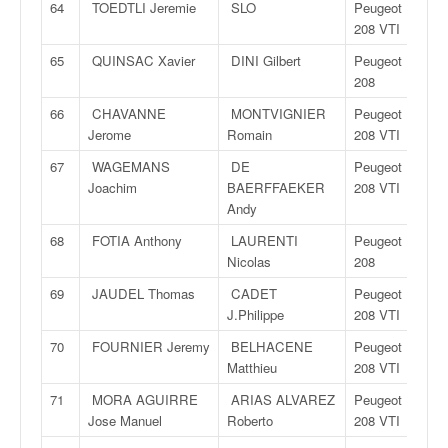
64
TOEDTLI Jeremie
SLO
Peugeot
208 VTI
65
QUINSAC Xavier
DINI Gilbert
Peugeot
208
66
CHAVANNE
MONTVIGNIER
Peugeot
Jerome
Romain
208 VTI
67
WAGEMANS
DE
Peugeot
Joachim
BAERFFAEKER
208 VTI
Andy
68
FOTIA Anthony
LAURENTI
Peugeot
Nicolas
208
69
JAUDEL Thomas
CADET
Peugeot
J.Philippe
208 VTI
70
FOURNIER Jeremy
BELHACENE
Peugeot
Matthieu
208 VTI
71
MORA AGUIRRE
ARIAS ALVAREZ
Peugeot
Jose Manuel
Roberto
208 VTI