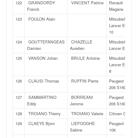
122
GRANDORDY
VINCENT Patrice
Renault
Franck
Megane
123
FOULON Alain
Mitsubishi
Lancer Evo
10
124
GOUTTEFANGEAS
CHAZELLE
Mitsubishi
Damien
Aurelien
Lancer Evo
125
VANSON Johan
BRULE Antoine
Mitsubishi
Lancer Evo
8
126
CLAUSI Thomas
RUFFIN Pierre
Peugeot
206 S1600
127
SAMMARTINO
BORREANI
Peugeot
Eddy
Jerome
206 S1600
128
TROIANO Thierry
TROIANO Valerie
Citroen C2
129
CLAEYS Bjorn
LIEFOOGHE
Peugeot
Sabine
106