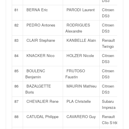
DS3
81
BERNA Eric
PARODI Laurent
Citroen
DS3
82
PEDRO Antones
RODRIGUES
Citroen
Alexandre
DS3
83
CLAIR Stephane
KANBELLE Alain
Renault
Twingo
84
KNACKER Nico
HOLZER Nicole
Citroen
DS3
85
BOULENC
FRUTOSO
Citroen
Benjamin
Faustin
DS3
86
BAZALGETTE
MAURIN Mathieu
Citroen
Boris
DS3
87
CHEVALIER Rene
PLA Christelle
Subaru
Impreza
88
CATUDAL Philippe
CAVARERO Guy
Renault
Clio S1600