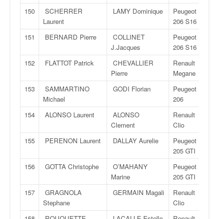
150
SCHERRER
LAMY Dominique
Peugeot
Laurent
206 S16
151
BERNARD Pierre
COLLINET
Peugeot
J.Jacques
206 S16
152
FLATTOT Patrick
CHEVALLIER
Renault
Pierre
Megane
153
SAMMARTINO
GODI Florian
Peugeot
Michael
206
154
ALONSO Laurent
ALONSO
Renault
Clement
Clio
155
PERENON Laurent
DALLAY Aurelie
Peugeot
205 GTI
156
GOTTA Christophe
O’MAHANY
Peugeot
Marine
205 GTI
157
GRAGNOLA
GERMAIN Magali
Renault
Stephane
Clio
158
ROUQUETTE
LACALLE Estelle
Renault