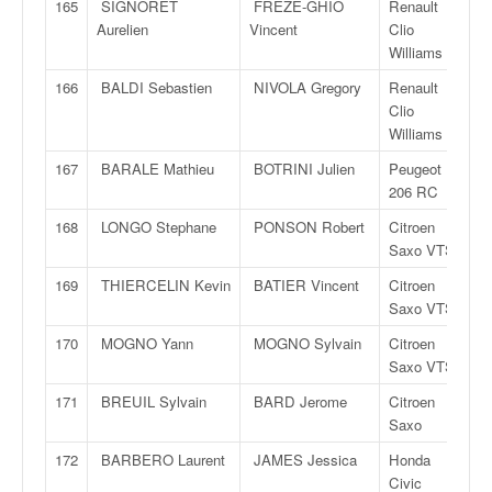
165
SIGNORET
FREZE-GHIO
Renault
Aurelien
Vincent
Clio
Williams
166
BALDI Sebastien
NIVOLA Gregory
Renault
Clio
Williams
167
BARALE Mathieu
BOTRINI Julien
Peugeot
206 RC
168
LONGO Stephane
PONSON Robert
Citroen
Saxo VTS
169
THIERCELIN Kevin
BATIER Vincent
Citroen
Saxo VTS
170
MOGNO Yann
MOGNO Sylvain
Citroen
Saxo VTS
171
BREUIL Sylvain
BARD Jerome
Citroen
Saxo
172
BARBERO Laurent
JAMES Jessica
Honda
Civic