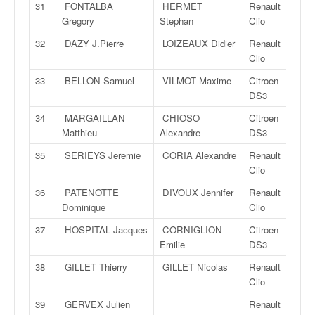
31
FONTALBA
HERMET
Renault
o
Gregory
Stephan
Clio
u
p
32
DAZY J.Pierre
LOIZEAUX Didier
Renault
e
Clio
d
33
BELLON Samuel
VILMOT Maxime
Citroen
e
DS3
F
r
34
MARGAILLAN
CHIOSO
Citroen
a
Matthieu
Alexandre
DS3
n
35
SERIEYS Jeremie
CORIA Alexandre
Renault
c
Clio
e
e
36
PATENOTTE
DIVOUX Jennifer
Renault
t
Dominique
Clio
a
37
HOSPITAL Jacques
CORNIGLION
Citroen
u
Emilie
DS3
s
s
38
GILLET Thierry
GILLET Nicolas
Renault
i
Clio
t
o
39
GERVEX Julien
Renault