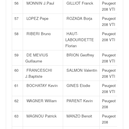
56
MONNIN J.Paul
GILLIOT Franck
Peugeot
208 VTI
57
LOPEZ Pepe
ROZADA Borja
Peugeot
208 VTI
58
RIBERI Bruno
HAUT-
Peugeot
LABOURDETTE
208 VTI
Florian
59
DE MEVIUS
BRION Geoffrey
Peugeot
Guillaume
208 VTI
60
FRANCESCHI
SALMON Valentin
Peugeot
J.Baptiste
208 VTI
61
BOCHATAY Kevin
GINES Elodie
Peugeot
208 VTI
62
WAGNER William
PARENT Kevin
Peugeot
208
63
MAGNOU Patrick
MANZO Benoit
Peugeot
208