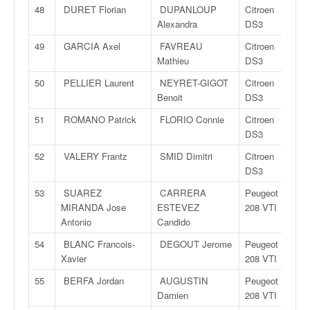
r
48
DURET Florian
DUPANLOUP
Citroen
s
Alexandra
DS3
e
d
49
GARCIA Axel
FAVREAU
Citroen
e
Mathieu
DS3
c
50
PELLIER Laurent
NEYRET-GIGOT
Citroen
ô
Benoit
DS3
t
e
51
ROMANO Patrick
FLORIO Connie
Citroen
e
DS3
t
52
VALERY Frantz
SMID Dimitri
Citroen
d
DS3
u
s
53
SUAREZ
CARRERA
Peugeot
l
MIRANDA Jose
ESTEVEZ
208 VTI
a
Antonio
Candido
l
54
BLANC Francois-
DEGOUT Jerome
Peugeot
o
Xavier
208 VTI
m
55
BERFA Jordan
AUGUSTIN
Peugeot
Damien
208 VTI