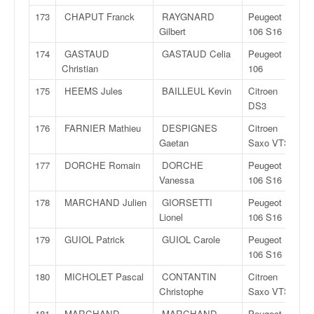
173
CHAPUT Franck
RAYGNARD
Peugeot
Gilbert
106 S16
174
GASTAUD
GASTAUD Celia
Peugeot
Christian
106
175
HEEMS Jules
BAILLEUL Kevin
Citroen
DS3
176
FARNIER Mathieu
DESPIGNES
Citroen
Gaetan
Saxo VTS
177
DORCHE Romain
DORCHE
Peugeot
Vanessa
106 S16
178
MARCHAND Julien
GIORSETTI
Peugeot
Lionel
106 S16
179
GUIOL Patrick
GUIOL Carole
Peugeot
106 S16
180
MICHOLET Pascal
CONTANTIN
Citroen
Christophe
Saxo VTS
181
MARCHAND
MARCHAND
Peugeot