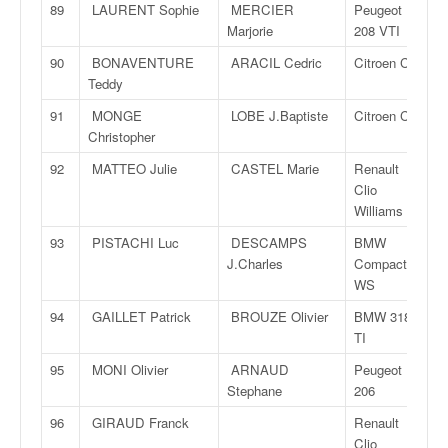
89
LAURENT Sophie
MERCIER
Peugeot
Marjorie
208 VTI
90
BONAVENTURE
ARACIL Cedric
Citroen C2
Teddy
91
MONGE
LOBE J.Baptiste
Citroen C2
Christopher
92
MATTEO Julie
CASTEL Marie
Renault
Clio
Williams
93
PISTACHI Luc
DESCAMPS
BMW
J.Charles
Compact
WS
94
GAILLET Patrick
BROUZE Olivier
BMW 318
TI
95
MONI Olivier
ARNAUD
Peugeot
Stephane
206
96
GIRAUD Franck
Renault
Clio