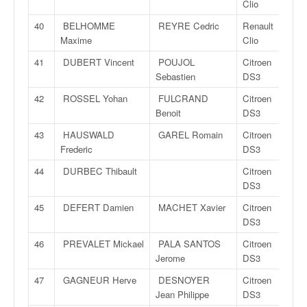
u
Clio
t
40
BELHOMME
REYRE Cedric
Renault
e
Maxime
Clio
l
'
41
DUBERT Vincent
POUJOL
Citroen
a
Sebastien
DS3
c
42
ROSSEL Yohan
FULCRAND
Citroen
t
Benoit
DS3
u
a
43
HAUSWALD
GAREL Romain
Citroen
l
Frederic
DS3
i
44
DURBEC Thibault
Citroen
t
DS3
é
d
45
DEFERT Damien
MACHET Xavier
Citroen
e
DS3
l
46
PREVALET Mickael
PALA SANTOS
Citroen
a
Jerome
DS3
c
o
47
GAGNEUR Herve
DESNOYER
Citroen
u
Jean Philippe
DS3