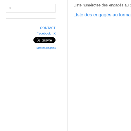
r
Liste numérotée des engagés au 
a
l
Liste des engagés au form
l
y
CONTACT
e
|
Facebook
X
:
N
e
Mentions légales
w
s
,
r
é
s
u
l
t
a
t
s
,