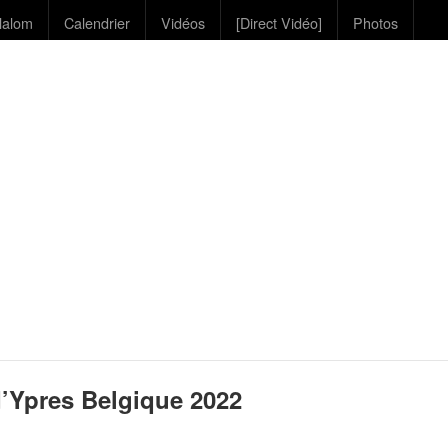
lalom
Calendrier
Vidéos
[Direct Vidéo]
Photos
’Ypres Belgique 2022