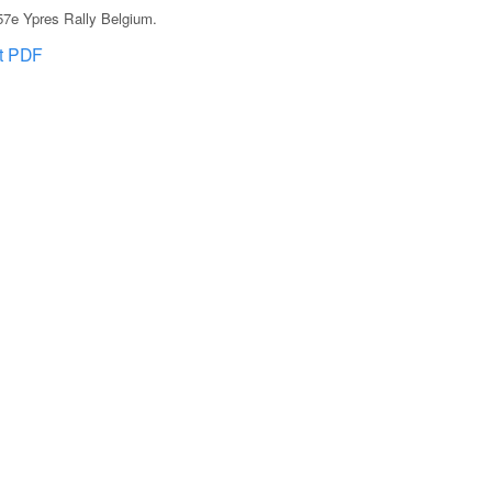
57e Ypres Rally Belgium
.
at PDF