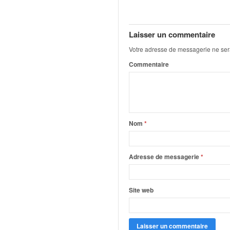
q
u
e
Laisser un commentaire
r
a
Votre adresse de messagerie ne ser
l
Commentaire
l
y
e
d
u
W
Nom
*
R
C
,
Adresse de messagerie
*
d
e
l
Site web
'
E
R