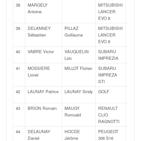
u
38
MARGELY
MITSUBISHI
N4
t
Antoine
LANCER
e
EVO 8
l
'
39
DELANNEY
PILLAZ
MITSUBISHI
N4
a
Sébastien
Guillaume
LANCER
c
EVO 8
t
40
VABRE Victor
VAUQUELIN
SUBARU
N4
u
Loic
IMPREZIA
a
l
41
MOSSIERE
MILLOT Florian
SUBARU
FN4
i
Lionel
IMPREZA
t
STI
é
42
LAUNAY Patrice
LAUNAY Sindy
GOLF
F2000
d
14
e
l
43
BRION Romain
MAUGY
RENAULT
F2000
a
Romuald
CLIO
14
c
RAGNOTTI
o
44
DELAUNAY
HOCDE
PEUGEOT
F2000
u
Daniel
Jérôme
306 S16
14