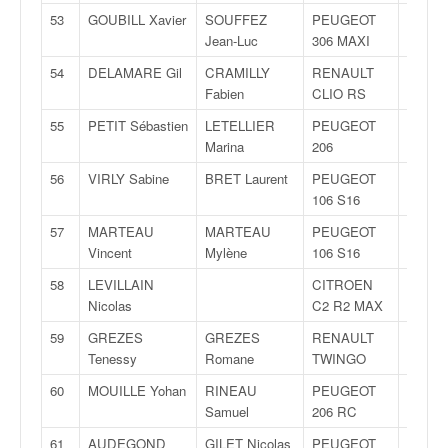
53
GOUBILL Xavier
SOUFFEZ
PEUGEOT
F2000
Jean-Luc
306 MAXI
14
54
DELAMARE Gil
CRAMILLY
RENAULT
F2000
Fabien
CLIO RS
14
55
PETIT Sébastien
LETELLIER
PEUGEOT
A6K
Marina
206
56
VIRLY Sabine
BRET Laurent
PEUGEOT
A6K
106 S16
57
MARTEAU
MARTEAU
PEUGEOT
FA6K
Vincent
Mylène
106 S16
58
LEVILLAIN
CITROEN
R2B
Nicolas
C2 R2 MAX
59
GREZES
GREZES
RENAULT
R2
Tenessy
Romane
TWINGO
60
MOUILLE Yohan
RINEAU
PEUGEOT
FA7
Samuel
206 RC
61
AUDEGOND
GILET Nicolas
PEUGEOT
FA7