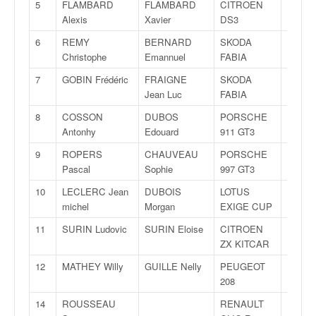
5
FLAMBARD
FLAMBARD
CITROEN
R5
v
Alexis
Xavier
DS3
i
d
6
REMY
BERNARD
SKODA
R5
é
Christophe
Emannuel
FABIA
o
7
GOBIN Frédéric
FRAIGNE
SKODA
R5
s
Jean Luc
FABIA
e
t
8
COSSON
DUBOS
PORSCHE
GT10
p
Antonhy
Edouard
911 GT3
h
9
ROPERS
CHAUVEAU
PORSCHE
GT10
o
Pascal
Sophie
997 GT3
t
o
10
LECLERC Jean
DUBOIS
LOTUS
GT10
s
michel
Morgan
EXIGE CUP
p
11
SURIN Ludovic
SURIN Eloise
CITROEN
FA7K
o
ZX KITCAR
u
r
12
MATHEY Willy
GUILLE Nelly
PEUGEOT
RC4
c
208
h
14
ROUSSEAU
RENAULT
R3
a