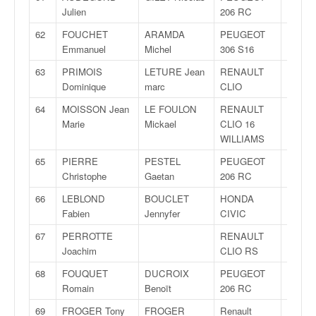
Julien
206 RC
62
FOUCHET
ARAMDA
PEUGEOT
FA7
Emmanuel
Michel
306 S16
63
PRIMOIS
LETURE Jean
RENAULT
FA7
Dominique
marc
CLIO
64
MOISSON Jean
LE FOULON
RENAULT
FA7
Marie
Mickael
CLIO 16
WILLIAMS
65
PIERRE
PESTEL
PEUGEOT
FA7
Christophe
Gaetan
206 RC
66
LEBLOND
BOUCLET
HONDA
FA7
Fabien
Jennyfer
CIVIC
67
PERROTTE
RENAULT
A7
Joachim
CLIO RS
68
FOUQUET
DUCROIX
PEUGEOT
FA7
Romain
Benoït
206 RC
69
FROGER Tony
FROGER
Renault
FA7