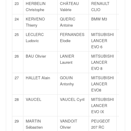
C
23
HERBELIN
CHÂTEAU
RENAULT
R3T
,
Christophe
Valérie
CLIO
d
u
24
KERVENO
QUERIC
BMW M3
A8
c
Thierry
Antoine
h
25
LECLERC
FERNANDES
MITSUBISHI
FA8
a
Ludovic
Elodie
LANCER
m
EVO 6
p
i
26
BAU Olivier
LANIER
MITSUBISHI
FA8
o
Laurent
LANCER
n
EVO 8
n
27
HALLET Alain
GOUIN
MITSUBISHI
FA8
a
Antonhy
LANCER
t
EVO8
e
t
28
VAUCEL
VAUCEL Cyril
MITSUBISHI
A8
d
LANCER
e
EVO IX
l
29
MARTIN
VANDOIT
PEUGEOT
A8
a
Sébastien
Olivier
207 RC
c