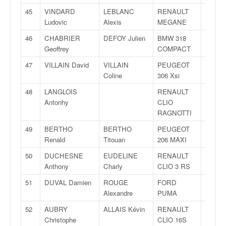
r
s
45
VINDARD
LEBLANC
RENAULT
F2000
e
Ludovic
Alexis
MEGANE
14
d
46
CHABRIER
DEFOY Julien
BMW 318
F2000
e
Geoffrey
COMPACT
14
c
ô
47
VILLAIN David
VILLAIN
PEUGEOT
F2000
t
Coline
306 Xsi
14
e
48
LANGLOIS
RENAULT
F2000
e
Antonhy
CLIO
14
t
RAGNOTTI
d
u
49
BERTHO
BERTHO
PEUGEOT
F2000
s
Renald
Titouan
206 MAXI
14
l
50
DUCHESNE
EUDELINE
RENAULT
F2000
a
Anthony
Charly
CLIO 3 RS
14
l
o
51
DUVAL Damien
ROUGE
FORD
F2000
m
Alexandre
PUMA
14
52
AUBRY
ALLAIS Kévin
RENAULT
F2000
Christophe
CLIO 16S
14