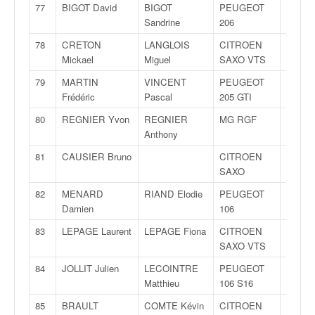
77
BIGOT David
BIGOT
PEUGEOT
F2000
Sandrine
206
13
78
CRETON
LANGLOIS
CITROEN
F2000
Mickael
Miguel
SAXO VTS
13
79
MARTIN
VINCENT
PEUGEOT
F2000
Frédéric
Pascal
205 GTI
13
80
REGNIER Yvon
REGNIER
MG RGF
GT9
Anthony
81
CAUSIER Bruno
CITROEN
A6
SAXO
82
MENARD
RIAND Elodie
PEUGEOT
A6
Damien
106
83
LEPAGE Laurent
LEPAGE Fiona
CITROEN
FA6
SAXO VTS
84
JOLLIT Julien
LECOINTRE
PEUGEOT
FA6
Matthieu
106 S16
85
BRAULT
COMTE Kévin
CITROEN
FA6