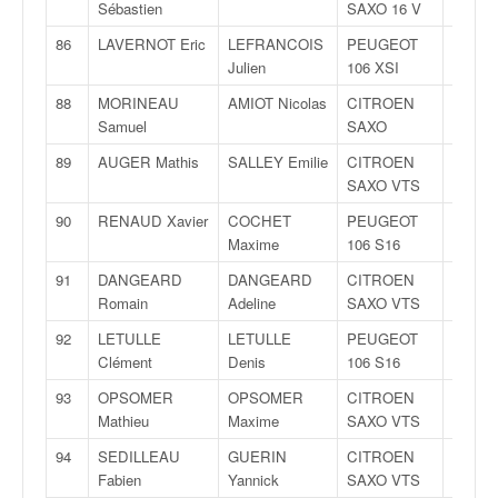
Sébastien
SAXO 16 V
86
LAVERNOT Eric
LEFRANCOIS
PEUGEOT
A5
Julien
106 XSI
88
MORINEAU
AMIOT Nicolas
CITROEN
N2
Samuel
SAXO
89
AUGER Mathis
SALLEY Emilie
CITROEN
N2
SAXO VTS
90
RENAUD Xavier
COCHET
PEUGEOT
N2
Maxime
106 S16
91
DANGEARD
DANGEARD
CITROEN
FN2
Romain
Adeline
SAXO VTS
92
LETULLE
LETULLE
PEUGEOT
FN2
Clément
Denis
106 S16
93
OPSOMER
OPSOMER
CITROEN
FN2
Mathieu
Maxime
SAXO VTS
94
SEDILLEAU
GUERIN
CITROEN
FN2
Fabien
Yannick
SAXO VTS