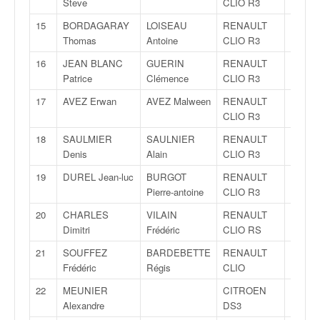
Steve
CLIO R3
q
u
15
BORDAGARAY
LOISEAU
RENAULT
R3
e
Thomas
Antoine
CLIO R3
r
16
JEAN BLANC
GUERIN
RENAULT
R3
a
Patrice
Clémence
CLIO R3
l
l
17
AVEZ Erwan
AVEZ Malween
RENAULT
R3
y
CLIO R3
e
d
18
SAULMIER
SAULNIER
RENAULT
R3
u
Denis
Alain
CLIO R3
W
19
DUREL Jean-luc
BURGOT
RENAULT
R3
R
Pierre-antoine
CLIO R3
C
,
20
CHARLES
VILAIN
RENAULT
R3C
d
Dimitri
Frédéric
CLIO RS
e
21
SOUFFEZ
BARDEBETTE
RENAULT
R3C
l
Frédéric
Régis
CLIO
'
E
22
MEUNIER
CITROEN
R3T
R
Alexandre
DS3