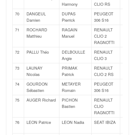
Harmony
CLIO RS
70
DANGEUL
DUPAS
PEUGEOT
N3
Damien
Pierrick
306 S16
71
ROCHARD
RAGAIN
RENAULT
N3
Matthieu
Manuel
CLIO 2
RAGNOTTI
72
PALLU Théo
DELBOULLE
RENAULT
N3
Angie
CLIO 3
73
LAUNAY
PRIMAK
RENAULT
N3
Nicolas
Patrick
CLIO 2 RS
74
GOURDON
METAYER
PEUGEOT
N3
Sébastien
Romain
306 S16
75
AUGER Richard
PICHON
RENAULT
FN3
Bastien
CLIO
RAGNOTTI
76
LEON Patrice
LEON Nadia
SEAT IBIZA
F2000
13