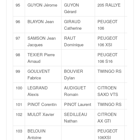
95
GUYON Jérome
GUYON
205 RALLYE
F2000
Gérard
12
96
BLAYON Jean
GIRAUD
PEUGEOT
F2000
Catherine
106
12
97
SAMSON Jean
RAUT
PEUGEOT
F2000
Jacques
Dominique
106 XSI
12
98
TEXIER Pierre
PEUGEOT
N2S
Arnaud
106 S16
99
GOULVENT
BOUVIER
TWINGO RS
N2S
Fabrice
Dylan
100
LEGRAND
AUDIGUET
CITROEN
N2S
Alexis
Romain
SAXO VTS
101
PINOT Corentin
PINOT Laurent
TWINGO RS
N2S
102
MULOT Xavier
SEDILLEAU
CITROEN
FN1
Nathan
AX GTI
103
BELOUIN
PEUGEOT
N1
Antoine
106XSI