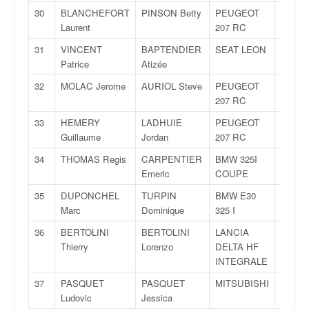
o
30
BLANCHEFORT
PINSON Betty
PEUGEOT
A8
u
Laurent
207 RC
p
31
VINCENT
BAPTENDIER
SEAT LEON
A8
e
Patrice
Atizée
d
e
32
MOLAC Jerome
AURIOL Steve
PEUGEOT
A8
F
207 RC
r
33
HEMERY
LADHUIE
PEUGEOT
A8
a
Guillaume
Jordan
207 RC
n
c
34
THOMAS Regis
CARPENTIER
BMW 325I
FA8
e
Emeric
COUPE
e
35
DUPONCHEL
TURPIN
BMW E30
FA8
t
Marc
Dominique
325 I
a
u
36
BERTOLINI
BERTOLINI
LANCIA
FA8
s
Thierry
Lorenzo
DELTA HF
s
INTEGRALE
i
37
PASQUET
PASQUET
MITSUBISHI
N4
t
Ludovic
Jessica
o