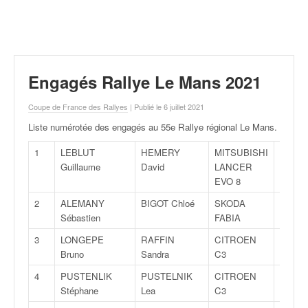
r
a
l
l
y
e
Engagés Rallye Le Mans 2021
:
N
Coupe de France des Rallyes
| Publié le 6 juillet 2021
e
Liste numérotée des engagés au 55e Rallye régional Le Mans
.
w
s
1
LEBLUT
HEMERY
MITSUBISHI
FA8
,
Guillaume
David
LANCER
r
EVO 8
é
s
2
ALEMANY
BIGOT Chloé
SKODA
R5
u
Sébastien
FABIA
l
3
LONGEPE
RAFFIN
CITROEN
R5
t
Bruno
Sandra
C3
a
t
4
PUSTENLIK
PUSTELNIK
CITROEN
R5
s
Stéphane
Lea
C3
,