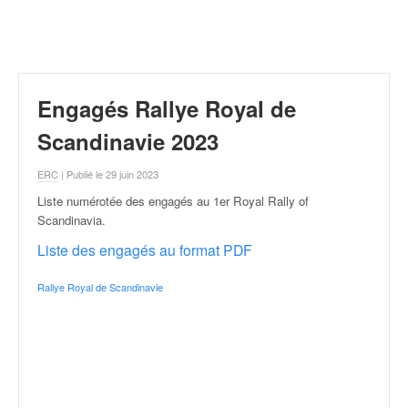
r
a
l
l
y
e
Engagés Rallye Royal de
:
N
Scandinavie 2023
e
w
ERC
| Publié le 29 juin 2023
s
Liste numérotée des engagés au 1er Royal Rally of
,
Scandinavia
.
r
é
Liste des engagés au format PDF
s
u
Rallye Royal de Scandinavie
l
t
a
t
s
,