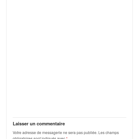
v
i
d
é
o
s
e
t
p
h
o
t
o
s
p
o
u
r
c
Laisser un commentaire
h
Votre adresse de messagerie ne sera pas publiée.
Les champs
a
obligatoires sont indiqués avec
*