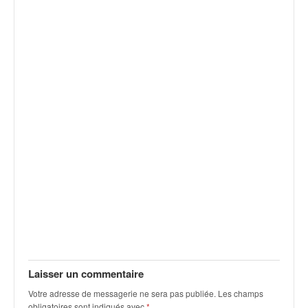
v
i
d
é
o
s
e
t
p
h
o
t
o
s
p
o
u
r
c
Laisser un commentaire
h
Votre adresse de messagerie ne sera pas publiée.
Les champs
a
obligatoires sont indiqués avec
*