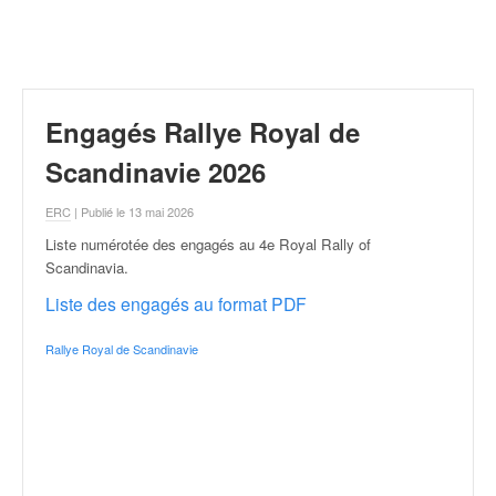
r
a
l
l
y
e
Engagés Rallye Royal de
:
N
Scandinavie 2026
e
w
ERC
| Publié le 13 mai 2026
s
Liste numérotée des engagés au 4e Royal Rally of
,
Scandinavia
.
r
é
Liste des engagés au format PDF
s
u
Rallye Royal de Scandinavie
l
t
a
t
s
,