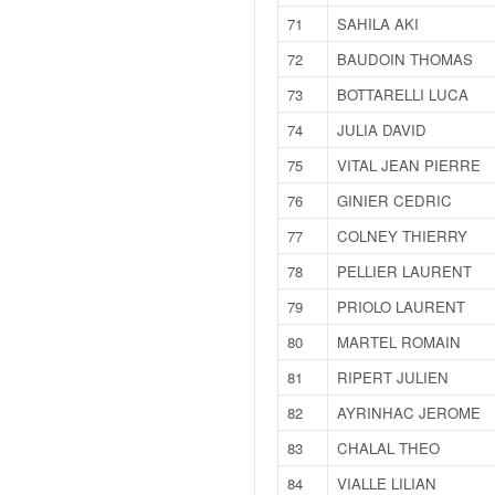
u
71
SAHILA AKI
t
e
72
BAUDOIN THOMAS
l
73
BOTTARELLI LUCA
'
a
74
JULIA DAVID
c
75
VITAL JEAN PIERRE
t
u
76
GINIER CEDRIC
a
77
COLNEY THIERRY
l
i
78
PELLIER LAURENT
t
79
PRIOLO LAURENT
é
d
80
MARTEL ROMAIN
e
l
81
RIPERT JULIEN
a
82
AYRINHAC JEROME
c
o
83
CHALAL THEO
u
84
VIALLE LILIAN