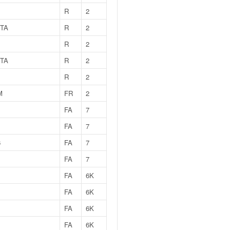
R
2
TA
R
2
R
2
TA
R
2
R
2
M
FR
2
FA
7
FA
7
6
FA
7
FA
7
FA
6K
FA
6K
FA
6K
FA
6K