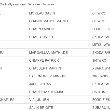
1e Rallye national Terre des Causses
.
E
MOREAU GABIN
C4 WRC
GRANDEMANGE MARIELLE
C4 WRC
CRAEN FABIEN
FORD FIE
URAL OLIVIER
SKODA FAB
MITSU WR
EU
MARGAILLAN MATHILDE
SKODA FAB
CHIAPPE PATRICK
307 WRC
NT
CHABBERT MARTIN
XSARA W
SAVIGNONI DOMINIQUE
207 S2000
JALET JOHAN
SKODA FAB
CHAUFFRAY THOMAS
DS 3 R5
 CHARLES
VIAL JULIEN
FORD FIES
SALIN BRIGITE
SUBARU I