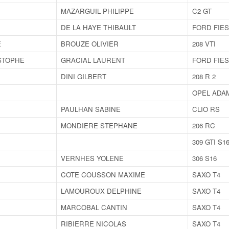
MAZARGUIL PHILIPPE
C2 GT
DE LA HAYE THIBAULT
FORD FIES
E
BROUZE OLIVIER
208 VTI
STOPHE
GRACIAL LAURENT
FORD FIES
DINI GILBERT
208 R 2
OPEL ADA
PAULHAN SABINE
CLIO RS
MONDIERE STEPHANE
206 RC
309 GTI S1
VERNHES YOLENE
306 S16
COTE COUSSON MAXIME
SAXO T4
LAMOUROUX DELPHINE
SAXO T4
MARCOBAL CANTIN
SAXO T4
RIBIERRE NICOLAS
SAXO T4