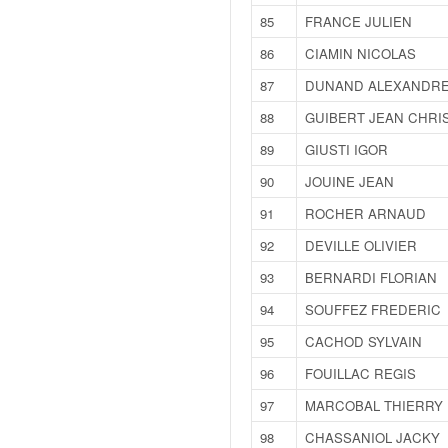
r
s
85
FRANCE JULIEN
e
86
CIAMIN NICOLAS
d
e
87
DUNAND ALEXANDR
c
88
GUIBERT JEAN CHRI
ô
t
89
GIUSTI IGOR
e
90
JOUINE JEAN
e
t
91
ROCHER ARNAUD
d
92
DEVILLE OLIVIER
u
s
93
BERNARDI FLORIAN
l
94
SOUFFEZ FREDERIC
a
l
95
CACHOD SYLVAIN
o
96
FOUILLAC REGIS
m
97
MARCOBAL THIERRY
98
CHASSANIOL JACKY