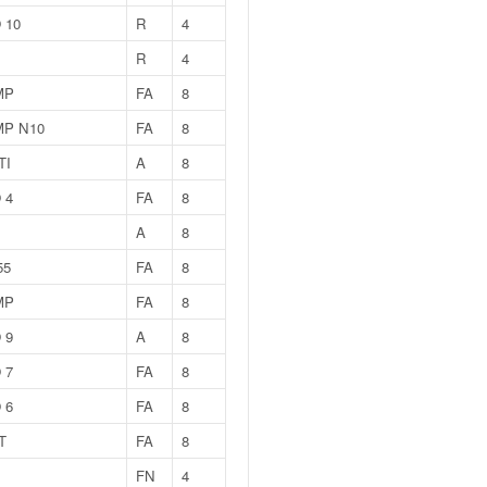
 10
R
4
R
4
MP
FA
8
MP N10
FA
8
TI
A
8
 4
FA
8
A
8
55
FA
8
MP
FA
8
 9
A
8
 7
FA
8
 6
FA
8
T
FA
8
FN
4