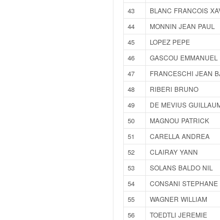
C
,
43
BLANC FRANCOIS XA
d
44
MONNIN JEAN PAUL
u
c
45
LOPEZ PEPE
h
46
GASCOU EMMANUEL
a
m
47
FRANCESCHI JEAN B
p
48
RIBERI BRUNO
i
o
49
DE MEVIUS GUILLAU
n
50
MAGNOU PATRICK
n
a
51
CARELLA ANDREA
t
52
CLAIRAY YANN
e
t
53
SOLANS BALDO NIL
d
54
CONSANI STEPHANE
e
l
55
WAGNER WILLIAM
a
56
TOEDTLI JEREMIE
c