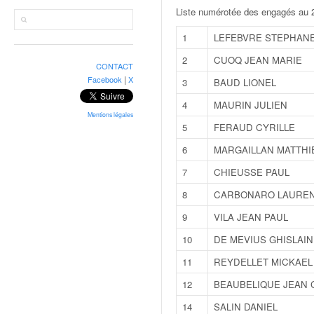
r
Liste numérotée des engagés au 2
a
l
1
LEFEBVRE STEPHAN
l
y
2
CUOQ JEAN MARIE
CONTACT
e
|
Facebook
X
3
BAUD LIONEL
:
N
4
MAURIN JULIEN
e
Mentions légales
5
FERAUD CYRILLE
w
s
6
MARGAILLAN MATTHI
,
7
CHIEUSSE PAUL
r
é
8
CARBONARO LAURE
s
9
VILA JEAN PAUL
u
l
10
DE MEVIUS GHISLAIN
t
11
REYDELLET MICKAEL
a
t
12
BEAUBELIQUE JEAN
s
14
SALIN DANIEL
,