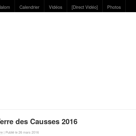
lalom
Calendrier
Vidéos
[Direct Vidéo]
Photos
erre des Causses 2016
re
| Publié le 26 mars 2016