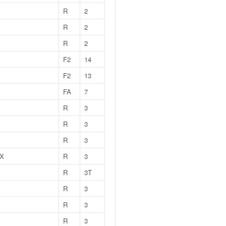
R
2
R
2
R
2
F2
14
F2
13
FA
7
R
3
R
3
R
3
X
R
3
R
3T
R
3
R
3
R
3