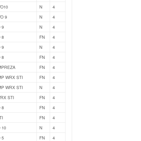
VO10
N
4
O 9
N
4
 9
N
4
 8
FN
4
 9
N
4
 8
FN
4
MPREZA
FN
4
MP WRX STI
FN
4
MP WRX STI
N
4
RX STI
FN
4
 8
FN
4
TI
FN
4
 10
N
4
 5
FN
4