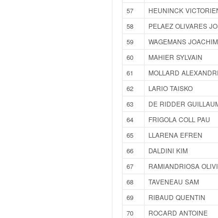
o
57
HEUNINCK VICTORIE
u
58
PELAEZ OLIVARES JO
p
e
59
WAGEMANS JOACHIM
d
e
60
MAHIER SYLVAIN
F
61
MOLLARD ALEXANDR
r
a
62
LARIO TAISKO
n
63
DE RIDDER GUILLAU
c
e
64
FRIGOLA COLL PAU
e
65
LLARENA EFREN
t
a
66
DALDINI KIM
u
67
RAMIANDRIOSA OLIV
s
s
68
TAVENEAU SAM
i
69
RIBAUD QUENTIN
t
o
70
ROCARD ANTOINE