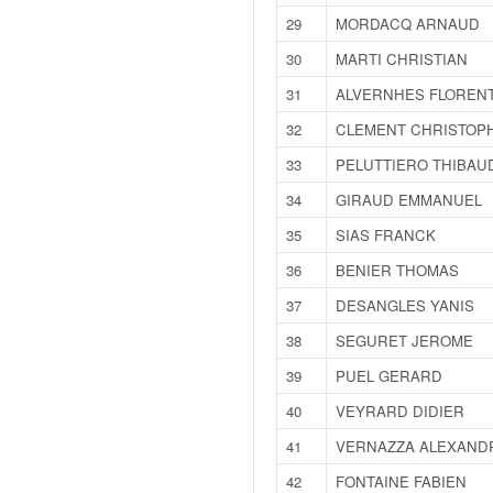
q
29
MORDACQ ARNAUD
u
e
30
MARTI CHRISTIAN
r
31
ALVERNHES FLOREN
a
l
32
CLEMENT CHRISTOP
l
33
PELUTTIERO THIBAU
y
e
34
GIRAUD EMMANUEL
d
35
SIAS FRANCK
u
W
36
BENIER THOMAS
R
37
DESANGLES YANIS
C
,
38
SEGURET JEROME
d
e
39
PUEL GERARD
l
40
VEYRARD DIDIER
'
E
41
VERNAZZA ALEXAND
R
42
FONTAINE FABIEN