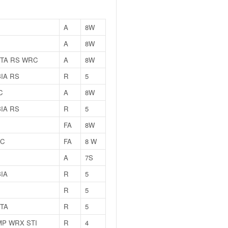
A
8W
A
8W
STA RS WRC
A
8W
IA RS
R
5
C
A
8W
IA RS
R
5
FA
8W
RC
FA
8 W
A
7S
IA
R
5
R
5
TA
R
5
MP WRX STI
R
4