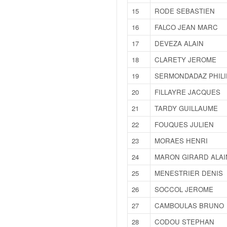
v
15
RODE SEBASTIEN
i
16
FALCO JEAN MARC
d
é
17
DEVEZA ALAIN
o
s
18
CLARETY JEROME
e
19
SERMONDADAZ PHILI
t
p
20
FILLAYRE JACQUES
h
21
TARDY GUILLAUME
o
t
22
FOUQUES JULIEN
o
23
MORAES HENRI
s
p
24
MARON GIRARD ALAI
o
25
MENESTRIER DENIS
u
r
26
SOCCOL JEROME
c
27
CAMBOULAS BRUNO
h
a
28
CODOU STEPHAN