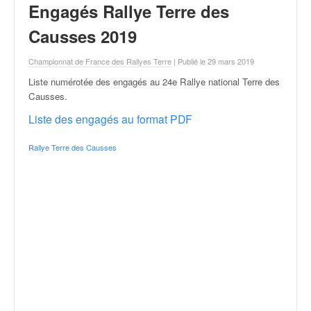
r
Engagés Rallye Terre des
a
l
Causses 2019
l
y
Championnat de France des Rallyes Terre
| Publié le 29 mars 2019
e
Liste numérotée des engagés au 24e Rallye national Terre des
:
Causses
.
N
e
Liste des engagés au format PDF
w
s
Rallye Terre des Causses
,
r
é
s
u
l
t
a
t
s
,