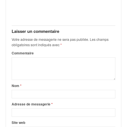
v
i
d
é
o
Laisser un commentaire
s
e
Votre adresse de messagerie ne sera pas publiée.
Les champs
obligatoires sont indiqués avec
*
t
p
Commentaire
h
o
t
o
s
Nom
*
p
o
u
Adresse de messagerie
*
r
c
h
a
Site web