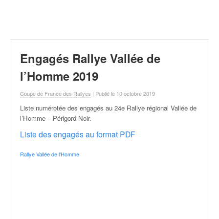
r
a
l
l
y
e
Engagés Rallye Vallée de
:
N
l’Homme 2019
e
w
Coupe de France des Rallyes
| Publié le 10 octobre 2019
s
Liste numérotée des engagés au 24e Rallye régional Vallée de
,
l’Homme – Périgord Noir
.
r
é
Liste des engagés au format PDF
s
u
Rallye Vallée de l'Homme
l
t
a
t
s
,