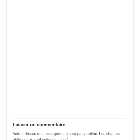
v
i
d
é
o
s
e
t
p
h
o
t
o
s
p
o
u
r
c
Laisser un commentaire
h
Votre adresse de messagerie ne sera pas publiée.
Les champs
a
obligatoires sont indiqués avec
*