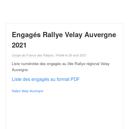
r
a
l
l
y
e
Engagés Rallye Velay Auvergne
:
N
2021
e
w
Coupe de France des Rallyes
| Publié le 26 août 2021
s
Liste numérotée des engagés au 39e Rallye régional Velay
,
Auvergne
.
r
é
Liste des engagés au format PDF
s
u
Rallye Velay Auvergne
l
t
a
t
s
,