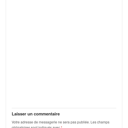
v
i
d
é
o
s
e
t
p
h
o
t
o
s
p
o
u
r
c
Laisser un commentaire
h
Votre adresse de messagerie ne sera pas publiée.
Les champs
a
obligatoires sont indiqués avec
*