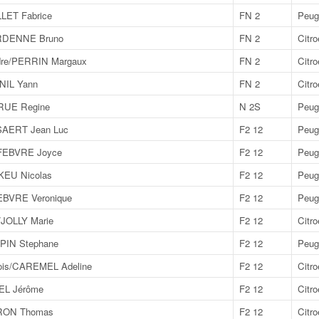
LET Fabrice
FN 2
Peug
RDENNE Bruno
FN 2
Citr
dre/PERRIN Margaux
FN 2
Citr
NIL Yann
FN 2
Citr
RUE Regine
N 2S
Peug
SAERT Jean Luc
F2 12
Peug
FEBVRE Joyce
F2 12
Peug
EU Nicolas
F2 12
Peug
BVRE Veronique
F2 12
Peug
JOLLY Marie
F2 12
Citr
PIN Stephane
F2 12
Peug
is/CAREMEL Adeline
F2 12
Citr
EL Jérôme
F2 12
Citr
RON Thomas
F2 12
Citr