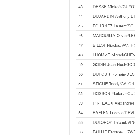
C
,
43
DESSE Mickaël/GUYOT
d
44
DUJARDIN Anthony/D
u
c
45
FOURNEZ Laurent/SCH
h
46
MARQUILLY Olivier/L
a
m
47
BILLOT Nicolas/VAN 
p
48
LHOMME Michel/CHEVA
i
o
49
GODIN Jean Noel/GODI
n
50
DUFOUR Romain/DESQ
n
a
51
STIQUE Teddy/CALON
t
52
HOSSON Florian/HOUD
e
t
53
PINTEAUX Alexandre/
d
54
BAELEN Ludovic/DEVIN
e
l
55
DULOROY Thibaut/VI
a
56
FAILLIE Fabrice/JUZ
c