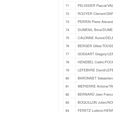
u
71
PELISSIER Pascal/VAL
t
e
72
ROUYER Clement/DA
l
73
PERRIN Pierre Alexan
'
a
74
DUMENIL Brice/DUME
c
75
CALONNE Aurore/DEL
t
u
76
BERGER Gilles/TOUS
a
77
GOSSART Gregory/LE
l
i
78
HENEBEL Cedric/FOCK
t
79
LEFEBVRE David/LEFE
é
d
80
BARONNET Sebastien/
e
l
81
WEPIERRE Antoine/TA
a
82
BERNARD Jean Franco
c
o
83
BOQUILLON Julien/NO
u
84
FERETZ Ludovic/HEN