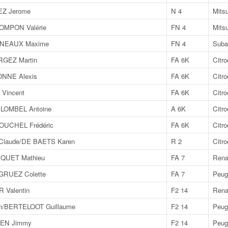
EZ Jerome
N 4
Mits
OMPON Valérie
FN 4
Mits
ENEAUX Maxime
FN 4
Suba
GEZ Martin
FA 6K
Citr
NNE Alexis
FA 6K
Citr
Vincent
FA 6K
Citr
LOMBEL Antoine
A 6K
Citr
OUCHEL Frédéric
FA 6K
Citr
laude/DE BAETS Karen
R 2
Citr
QUET Mathieu
FA 7
Rena
GRUEZ Colette
FA 7
Peug
 Valentin
F2 14
Rena
n/BERTELOOT Guillaume
F2 14
Peug
YEN Jimmy
F2 14
Peug