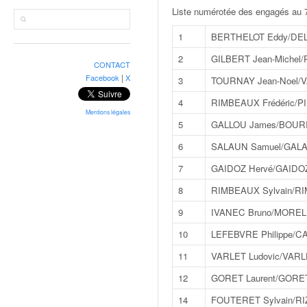
r
Liste numérotée des engagés au 7e
a
l
1
BERTHELOT Eddy/DEL
l
y
2
GILBERT Jean-Michel/
CONTACT
e
|
Facebook
X
3
TOURNAY Jean-Noel/V
:
N
4
RIMBEAUX Frédéric/P
e
Mentions légales
5
GALLOU James/BOURI
w
s
6
SALAUN Samuel/GALA
,
7
GAIDOZ Hervé/GAIDOZ
r
é
8
RIMBEAUX Sylvain/RI
s
9
IVANEC Bruno/MOREL
u
l
10
LEFEBVRE Philippe/C
t
11
VARLET Ludovic/VARL
a
t
12
GORET Laurent/GORET
s
14
FOUTERET Sylvain/RIZ
,