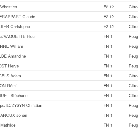
ébastien
F2 12
Citr
/FRAPPART Claude
F2 12
Citr
IER Christophe
F2 12
Citr
er/VAQUETTE Fleur
FN 1
Peug
NNE William
FN 1
Peug
LBE Amandine
FN 1
Peug
ST Herve
FN 1
Peug
UGELS Adam
FN 1
Citro
ON Rémi
FN 1
Citro
QUET Stéphane
FN 1
Citr
pe/ILCZYSYN Christian
FN 1
Peug
CANOUX Johan
FN 1
Peug
Mathilde
FN 1
Peug