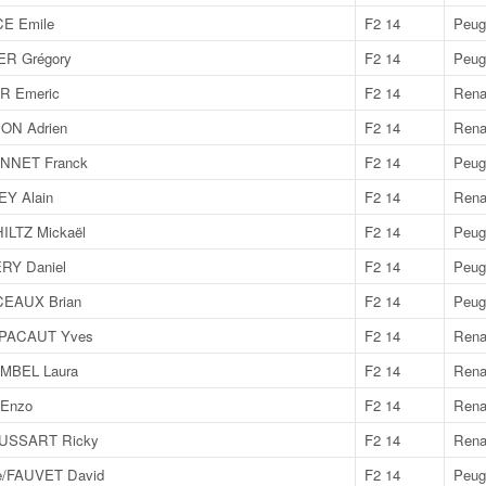
CE Emile
F2 14
Peug
ER Grégory
F2 14
Peug
R Emeric
F2 14
Renau
ON Adrien
F2 14
Renau
NNET Franck
F2 14
Peug
Y Alain
F2 14
Rena
ILTZ Mickaël
F2 14
Peug
RY Daniel
F2 14
Peug
EAUX Brian
F2 14
Peug
/PACAUT Yves
F2 14
Rena
MBEL Laura
F2 14
Rena
 Enzo
F2 14
Rena
USSART Ricky
F2 14
Rena
e/FAUVET David
F2 14
Peug