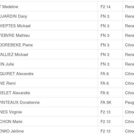
 Medeline
F2 14
Rena
UJARDIN Dany
FN 3
Renau
IEPTES Mickael
FN 3
Renau
EFEBVRE Mathieu
FN 3
Rena
HOOREBEKE Pierre
FN 3
Citr
LLIEZ Mickael
FN 3
Rena
N Julie
FN 3
Rena
UIRET Alexandre
FA 6
Citr
NE Remi
FA 6
Citr
ELET Alexandre
FA 6
Citr
PINTEAUX Donatienne
FA 5K
Peug
ES Virginie
F2 13
Citr
NCHON Marie
F2 13
Citr
WENKO Jérôme
F2 13
Citr