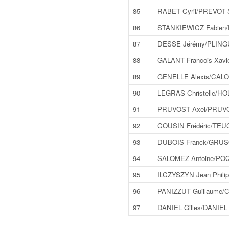
r
s
85
RABET Cyril/PREVOT S
e
86
STANKIEWICZ Fabien
d
e
87
DESSE Jérémy/PLINGU
c
88
GALANT Francois Xavi
ô
t
89
GENELLE Alexis/CALO
e
90
LEGRAS Christelle/HO
e
t
91
PRUVOST Axel/PRUVO
d
92
COUSIN Frédéric/TE
u
s
93
DUBOIS Franck/GRUS
l
94
SALOMEZ Antoine/PO
a
l
95
ILCZYSZYN Jean Philip
o
96
PANIZZUT Guillaume/
m
97
DANIEL Gilles/DANIEL 