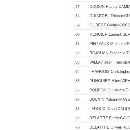
o
57
COUSIN Pascal/DAMM
u
58
GUIARDEL Thibaut/GUI
p
e
59
GILBERT Cedric/GOSS
d
e
60
MERCIER Laurent/SER
F
61
PINTEAUX Maxence/P
r
a
62
ROJOUAN Stephane/D
n
63
WILLAY Jean Francois
c
e
64
FRANCOIS Christophe
e
65
PLINGUIER Aline/VIEVI
t
a
66
POMPON Guillaume/RI
u
67
BOUXIN Yohann/MASS
s
s
68
LEDOUX David/CAQUE
i
69
DELARRE Pierre/CAL
t
o
70
DELATTRE Olivier/R