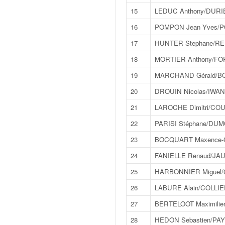
v
15
LEDUC Anthony/DURI
i
16
POMPON Jean Yves/P
d
é
17
HUNTER Stephane/R
o
s
18
MORTIER Anthony/FOR
e
19
MARCHAND Gérald/BO
t
p
20
DROUIN Nicolas/IWAN 
h
21
LAROCHE Dimitri/COU
o
t
22
PARISI Stéphane/DUM
o
23
BOCQUART Maxence-C
s
p
24
FANIELLE Renaud/JAU
o
25
HARBONNIER Miguel/
u
r
26
LABURE Alain/COLLIER
c
27
BERTELOOT Maximilie
h
a
28
HEDON Sebastien/PA