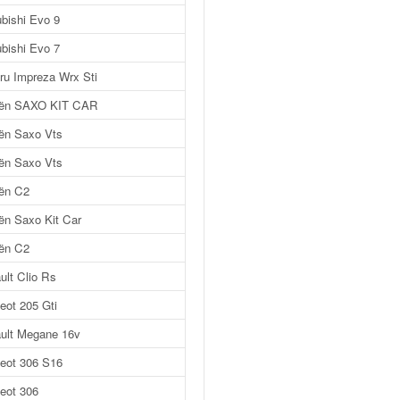
ubishi Evo 9
ubishi Evo 7
ru Impreza Wrx Sti
oën SAXO KIT CAR
oën Saxo Vts
oën Saxo Vts
oën C2
oën Saxo Kit Car
oën C2
ult Clio Rs
eot 205 Gti
ult Megane 16v
eot 306 S16
eot 306