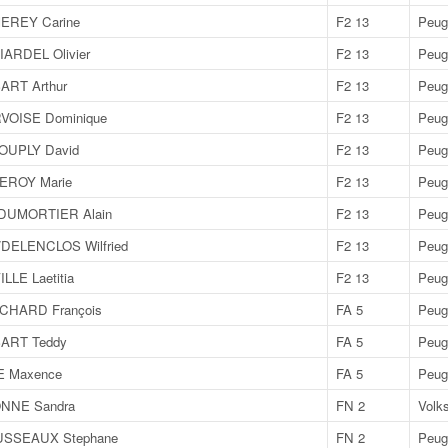
EREY Carine
F2 13
Peug
ARDEL Olivier
F2 13
Peug
ART Arthur
F2 13
Peug
VOISE Dominique
F2 13
Peug
OUPLY David
F2 13
Peug
EROY Marie
F2 13
Peug
/DUMORTIER Alain
F2 13
Peug
/DELENCLOS Wilfried
F2 13
Peug
LLE Laetitia
F2 13
Peug
CHARD François
FA 5
Peug
ART Teddy
FA 5
Peug
 Maxence
FA 5
Peug
ONNE Sandra
FN 2
Volk
OUSSEAUX Stephane
FN 2
Peug