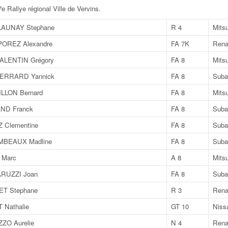
 Rallye régional Ville de Vervins
.
AUNAY Stephane
R 4
Mits
POREZ Alexandre
FA 7K
Rena
ALENTIN Grégory
FA 8
Mits
IERRARD Yannick
FA 8
Suba
LLON Bernard
FA 8
Mits
ND Franck
FA 8
Suba
 Clementine
FA 8
Suba
MBEAUX Madline
FA 8
Suba
 Marc
A 8
Mits
ARUZZI Joan
FA 8
Suba
ET Stephane
R 3
Renau
 Nathalie
GT 10
Niss
ZO Aurelie
N 4
Rena