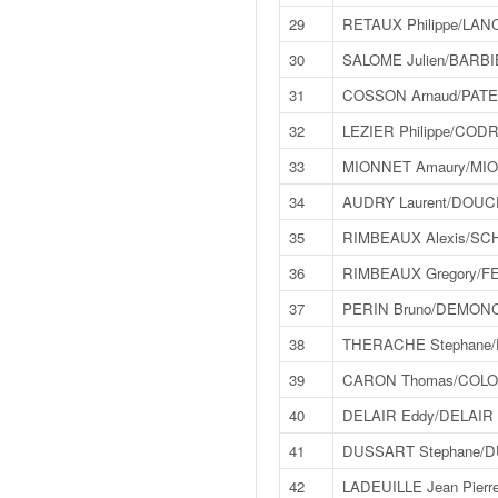
q
29
RETAUX Philippe/LAN
u
e
30
SALOME Julien/BARBI
r
31
COSSON Arnaud/PATE
a
l
32
LEZIER Philippe/CODR
l
33
MIONNET Amaury/MIO
y
e
34
AUDRY Laurent/DOUCE
d
35
RIMBEAUX Alexis/SCH
u
W
36
RIMBEAUX Gregory/FE
R
37
PERIN Bruno/DEMONC
C
,
38
THERACHE Stephane
d
e
39
CARON Thomas/COLO
l
40
DELAIR Eddy/DELAIR
'
E
41
DUSSART Stephane/D
R
42
LADEUILLE Jean Pierr