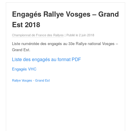
r
a
Engagés Rallye Vosges – Grand
l
l
Est 2018
y
e
Championnat de France des Rallyes
| Publié le 2 juin 2018
:
N
Liste numérotée des engagés au 33e Rallye national Vosges –
e
Grand Est
.
w
Liste des engagés au format PDF
s
,
Engagés VHC
r
é
Rallye Vosges - Grand Est
s
u
l
t
a
t
s
,