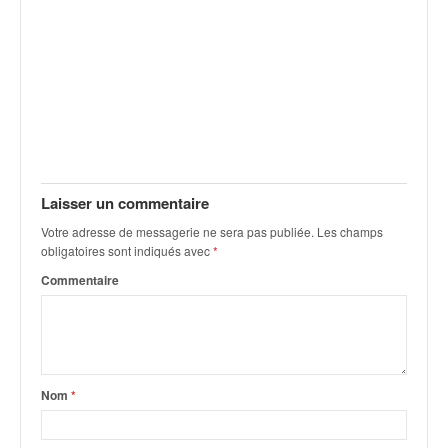
v
i
d
é
o
s
e
t
p
h
Laisser un commentaire
o
Votre adresse de messagerie ne sera pas publiée.
Les champs
t
obligatoires sont indiqués avec
*
o
Commentaire
s
p
o
u
r
c
Nom
*
h
a