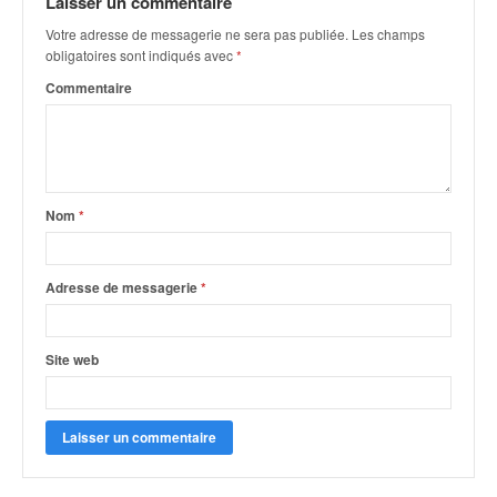
Laisser un commentaire
q
u
Votre adresse de messagerie ne sera pas publiée.
Les champs
e
obligatoires sont indiqués avec
*
r
Commentaire
a
l
l
y
e
d
Nom
*
u
W
R
Adresse de messagerie
*
C
,
d
Site web
e
l
'
E
R