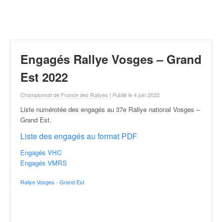
r
a
l
l
y
e
Engagés Rallye Vosges – Grand
:
N
Est 2022
e
w
Championnat de France des Rallyes
| Publié le 4 juin 2022
s
Liste numérotée des engagés au 37e Rallye national Vosges –
,
Grand Est
.
r
é
Liste des engagés au format PDF
s
Engagés VHC
u
Engagés VMRS
l
t
Rallye Vosges - Grand Est
a
t
s
,