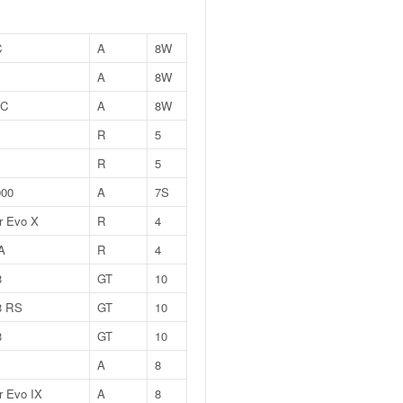
C
A
8W
A
8W
RC
A
8W
R
5
R
5
000
A
7S
r Evo X
R
4
A
R
4
3
GT
10
3 RS
GT
10
3
GT
10
A
8
r Evo IX
A
8