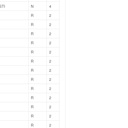
STI
N
4
R
2
R
2
R
2
R
2
R
2
R
2
R
2
R
2
R
2
R
2
R
2
R
2
R
2