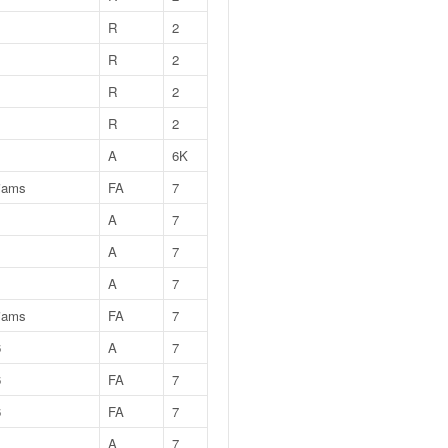
R
2
R
2
R
2
R
2
A
6K
liams
FA
7
A
7
A
7
A
7
liams
FA
7
6
A
7
6
FA
7
6
FA
7
A
7