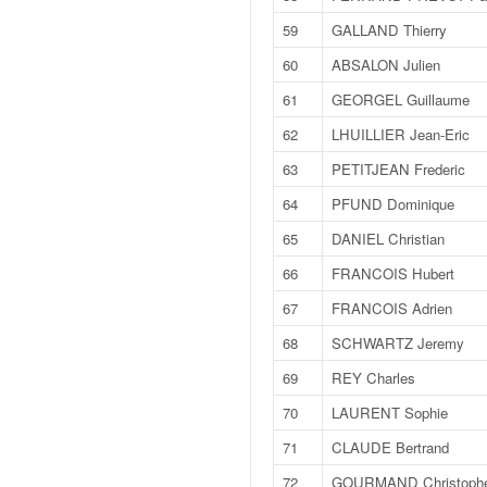
o
59
GALLAND Thierry
u
p
60
ABSALON Julien
e
61
GEORGEL Guillaume
d
e
62
LHUILLIER Jean-Eric
F
63
PETITJEAN Frederic
r
a
64
PFUND Dominique
n
65
DANIEL Christian
c
e
66
FRANCOIS Hubert
e
67
FRANCOIS Adrien
t
a
68
SCHWARTZ Jeremy
u
69
REY Charles
s
s
70
LAURENT Sophie
i
t
71
CLAUDE Bertrand
o
72
GOURMAND Christoph