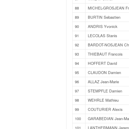
r
s
88
MICHEL-GROSJEAN Fr
e
89
BURTIN Sebastien
d
e
90
ANDRIS Yvonick
c
91
LECOLAS Stanis
ô
t
92
BARDOT-NOSJEAN Chr
e
e
93
THIEBAUT Francois
t
94
HOFFERT David
d
u
95
CLAUDON Damien
s
96
ALLAZ Jean-Marie
l
a
97
STEMPFLE Damien
l
98
WEHRLE Mathieu
o
m
99
COUTURIER Alexis
100
GARABEDIAN Jean-Ma
101
LANTHERMANN Jerem