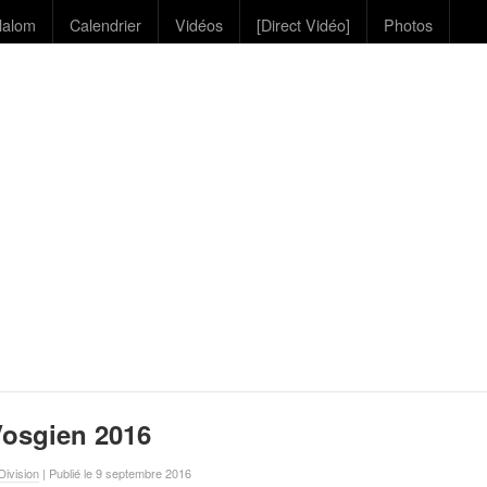
lalom
Calendrier
Vidéos
[Direct Vidéo]
Photos
Vosgien 2016
ivision
| Publié le 9 septembre 2016