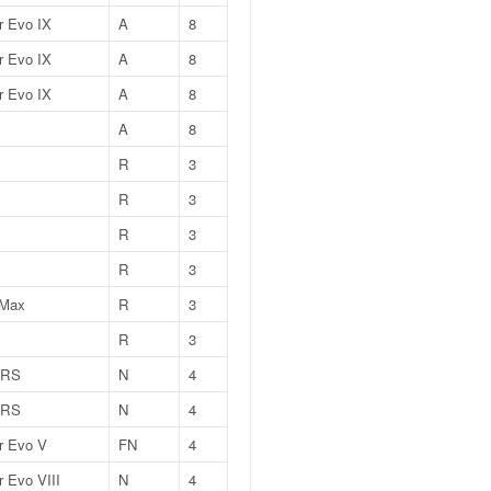
r Evo IX
A
8
r Evo IX
A
8
r Evo IX
A
8
A
8
R
3
R
3
R
3
R
3
 Max
R
3
R
3
 RS
N
4
 RS
N
4
r Evo V
FN
4
r Evo VIII
N
4