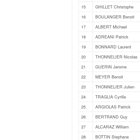
v
15
GHILLET Christophe
i
16
BOULANGER Benoit
d
é
17
ALBERT Michael
o
s
18
ADREANI Patrick
e
19
BONNARD Laurent
t
p
20
THONNELIER Nicolas
h
21
GUERIN Jerome
o
t
22
MEYER Benoit
o
23
THONNELIER Julien
s
p
24
TRAGLIA Cyrille
o
25
ARGIOLAS Patrick
u
r
26
BERTRAND Guy
c
27
ALCARAZ William
h
a
28
BOTTIN Stephane