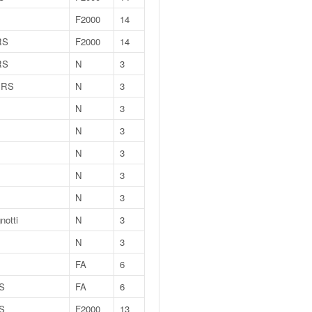
F2000
14
 RS
F2000
14
 RS
N
3
I RS
N
3
N
3
N
3
N
3
N
3
N
3
notti
N
3
N
3
FA
6
TS
FA
6
TS
F2000
13