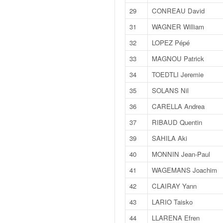
q
29
CONREAU David
u
e
31
WAGNER William
r
32
LOPEZ Pépé
a
l
33
MAGNOU Patrick
l
34
TOEDTLI Jeremie
y
e
35
SOLANS Nil
d
36
CARELLA Andrea
u
W
37
RIBAUD Quentin
R
39
SAHILA Aki
C
,
40
MONNIN Jean-Paul
d
e
41
WAGEMANS Joachim
l
42
CLAIRAY Yann
'
E
43
LARIO Taisko
R
44
LLARENA Efren