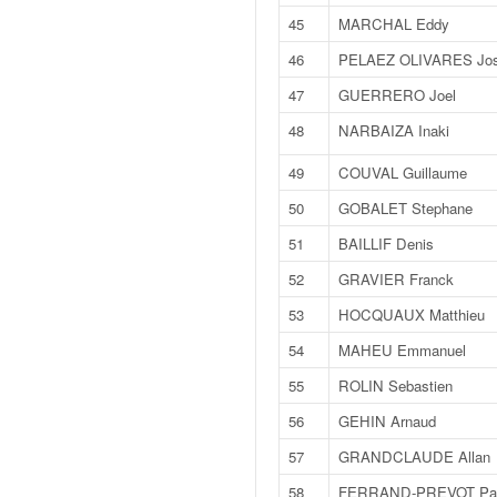
C
,
45
MARCHAL Eddy
d
46
PELAEZ OLIVARES Jos
u
c
47
GUERRERO Joel
h
48
NARBAIZA Inaki
a
m
49
COUVAL Guillaume
p
i
50
GOBALET Stephane
o
51
BAILLIF Denis
n
n
52
GRAVIER Franck
a
53
HOCQUAUX Matthieu
t
e
54
MAHEU Emmanuel
t
55
ROLIN Sebastien
d
e
56
GEHIN Arnaud
l
57
GRANDCLAUDE Allan
a
c
58
FERRAND-PREVOT Pau