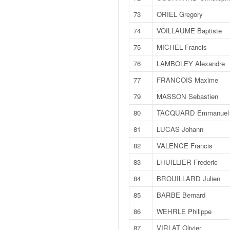
u
t
73
ORIEL Gregory
e
74
VOILLAUME Baptiste
l
'
75
MICHEL Francis
a
76
LAMBOLEY Alexandre
c
t
77
FRANCOIS Maxime
u
79
MASSON Sebastien
a
l
80
TACQUARD Emmanuel
i
81
LUCAS Johann
t
é
82
VALENCE Francis
d
83
LHUILLIER Frederic
e
l
84
BROUILLARD Julien
a
85
BARBE Bernard
c
o
86
WEHRLE Philippe
u
87
VIRLAT Olivier