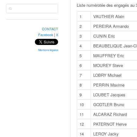
r
Liste numérotée des engagés au 3
a
l
1
VAUTHIER Alain
l
y
2
PEREIRA Armando
CONTACT
e
|
Facebook
X
3
CUNIN Eric
:
N
4
BEAUBELIQUE Jean-Ch
e
Mentions légales
5
MAUFFREY Eric
w
s
6
MOUREY Steve
,
7
LOBRY Michael
r
é
8
PERRIN Maxime
s
9
LOUBET Jacques
u
l
10
GODTLER Bruno
t
11
ALCARAZ Richard
a
t
12
PATERNOT Herve
s
14
LEROY Jacky
,