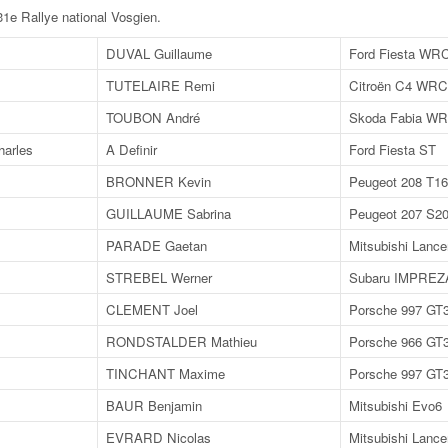
1e Rallye national Vosgien
.
DUVAL Guillaume
Ford Fiesta WR
TUTELAIRE Remi
Citroën C4 WRC
TOUBON André
Skoda Fabia W
arles
A Definir
Ford Fiesta ST
BRONNER Kevin
Peugeot 208 T16
GUILLAUME Sabrina
Peugeot 207 S2
PARADE Gaetan
Mitsubishi Lance
STREBEL Werner
Subaru IMPREZ
CLEMENT Joel
Porsche 997 GT
RONDSTALDER Mathieu
Porsche 966 GT
TINCHANT Maxime
Porsche 997 GT
BAUR Benjamin
Mitsubishi Evo6
EVRARD Nicolas
Mitsubishi Lance