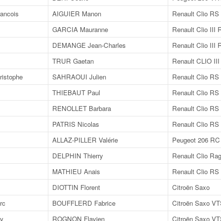
ancois
AIGUIER Manon
Renault Clio RS
GARCIA Mauranne
Renault Clio III
DEMANGE Jean-Charles
Renault Clio III
TRUR Gaetan
Renault CLIO II
istophe
SAHRAOUI Julien
Renault Clio RS
THIEBAUT Paul
Renault Clio RS
RENOLLET Barbara
Renault Clio RS
PATRIS Nicolas
Renault Clio RS
ALLAZ-PILLER Valérie
Peugeot 206 RC
DELPHIN Thierry
Renault Clio Rag
MATHIEU Anais
Renault Clio RS
DIOTTIN Florent
Citroën Saxo
rc
BOUFFLERD Fabrice
Citroën Saxo V
y
ROGNON Flavien
Citroën Saxo V