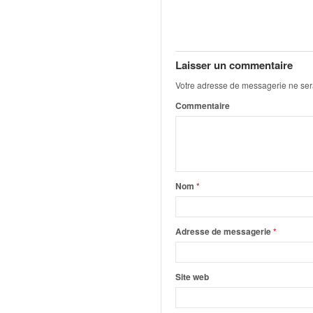
q
u
e
r
a
Laisser un commentaire
l
Votre adresse de messagerie ne ser
l
Commentaire
y
e
d
u
W
R
Nom
*
C
,
d
Adresse de messagerie
*
e
l
'
Site web
E
R