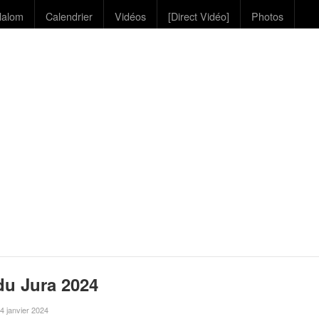
lalom
Calendrier
Vidéos
[Direct Vidéo]
Photos
u Jura 2024
e 4 janvier 2024