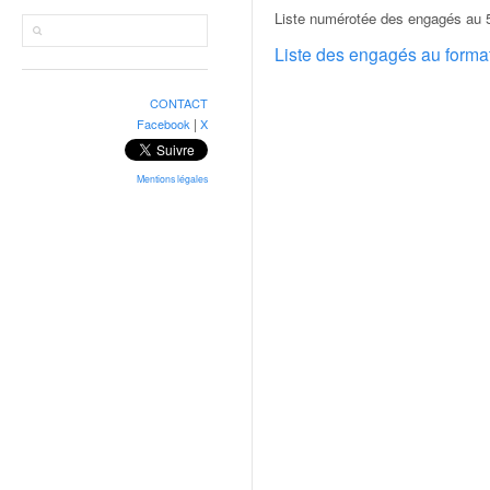
r
Liste numérotée des engagés au 
a
l
Liste des engagés au form
l
y
CONTACT
e
|
Facebook
X
:
N
e
Mentions légales
w
s
,
r
é
s
u
l
t
a
t
s
,