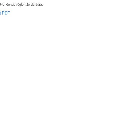
54e Ronde régionale du Jura
.
at PDF