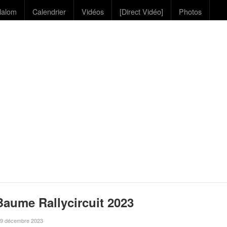
lalom
Calendrier
Vidéos
[Direct Vidéo]
Photos
aume Rallycircuit 2023
le 9 décembre 2023