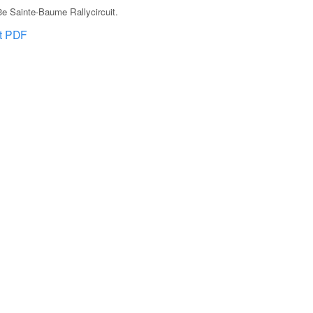
e Sainte-Baume Rallycircuit
.
at PDF