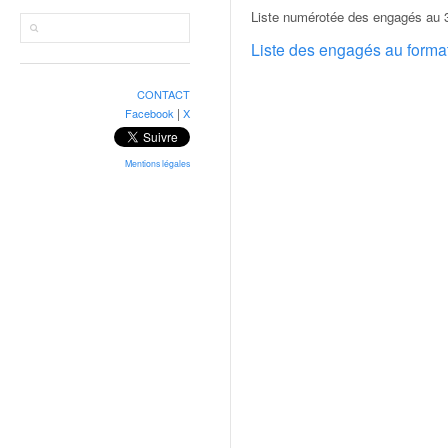
r
Liste numérotée des engagés au 3
a
l
Liste des engagés au form
l
y
CONTACT
e
|
Facebook
X
:
N
e
Mentions légales
w
s
,
r
é
s
u
l
t
a
t
s
,