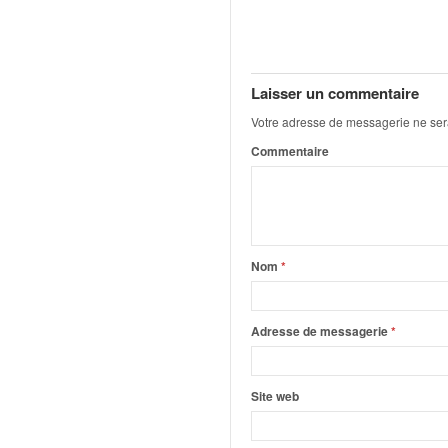
q
u
e
r
a
Laisser un commentaire
l
Votre adresse de messagerie ne ser
l
Commentaire
y
e
d
u
W
R
Nom
*
C
,
d
Adresse de messagerie
*
e
l
'
Site web
E
R